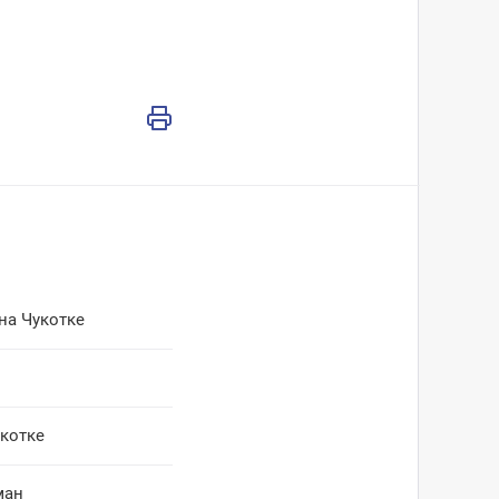
на Чукотке
укотке
ман