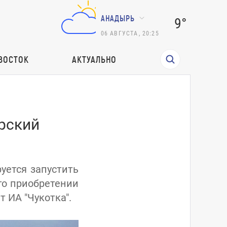
АНАДЫРЬ
9°
06
АВГУСТА
,
20:25
ВОСТОК
АКТУАЛЬНО
рский
уется запустить
го приобретении
 ИА "Чукотка".