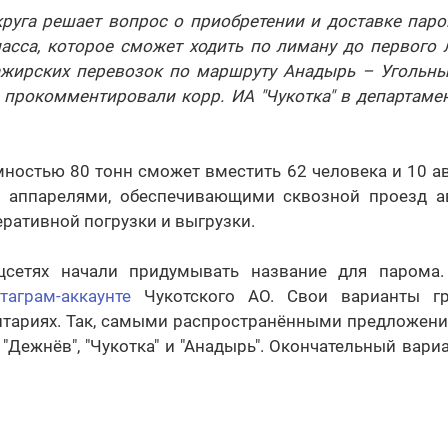
руга решает вопрос о приобретении и доставке паро
асса, которое сможет ходить по лиману до первого л
ажирских перевозок по маршруту Анадырь – Угольн
 – прокомментировали корр. ИА "Чукотка" в департам
мностью 80 тонн сможет вместить 62 человека и 10 а
 аппарелями, обеспечивающими сквозной проезд а
ративной погрузки и выгрузки.
цсетях начали придумывать название для парома.
таграм-аккаунте
Чукотского АО. Свои варианты г
нтариях. Так, самыми распространёнными предложени
, "Дежнёв", "Чукотка" и "Анадырь". Окончательный вари