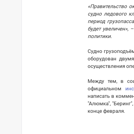
«Правительство ок
судно ледового кл
период грузопасс
будет увеличен»,
политики.
Судно грузоподъё
оборудован двумя
осуществления опе
Между тем, в со
официальном
инс
написать в комме
"Алюмка", "Беринг"
конце февраля.