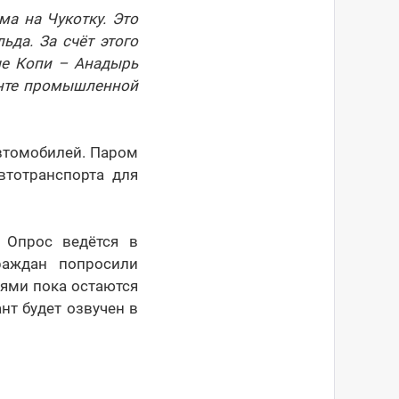
ма на Чукотку. Это
ьда. За счёт этого
ые Копи – Анадырь
енте промышленной
втомобилей. Паром
втотранспорта для
 Опрос ведётся в
раждан попросили
ями пока остаются
ант будет озвучен в