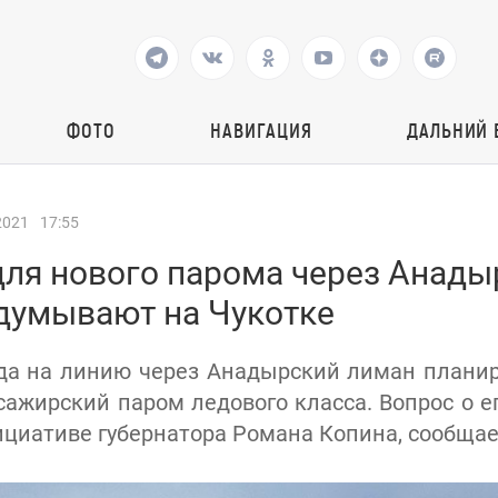
ФОТО
НАВИГАЦИЯ
ДАЛЬНИЙ 
2021
17:55
для нового парома через Анады
думывают на Чукотке
да на линию через Анадырский лиман планир
сажирский паром ледового класса. Вопрос о е
циативе губернатора Романа Копина, сообщает