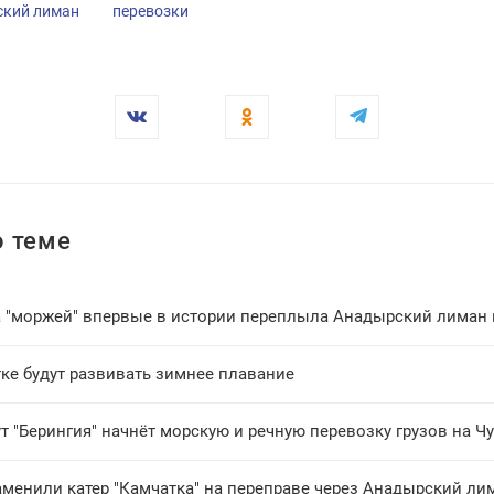
ский лиман
перевозки
 теме
 "моржей" впервые в истории переплыла Анадырский лиман 
ке будут развивать зимнее плавание
 "Берингия" начнёт морскую и речную перевозку грузов на Ч
аменили катер "Камчатка" на переправе через Анадырский ли