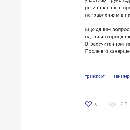
участием руково
регионального пр
направлениям в п
Ещё одним вопрос
одной из горнодоб
В рассчитанном п
После его заверше
транспорт
авиапер
217
0