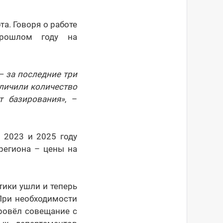
а. Говоря о работе
рошлом году на
– за последние три
еличили количество
т базирования
»
, –
 2023 и 2025 году
региона – цены на
тики ушли и теперь
При необходимости
ровёл совещание с