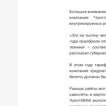
Большое внимание 
компании "Чуко
внутриокружных ре
«Это на тысячу че
года приобрели пя
техники – соотве
рассказал губерна
В этом году тари
компания предлаг
билеты должны бы
Раньше рейсы могл
самолёты и верто
ЧукотАВИА выполн