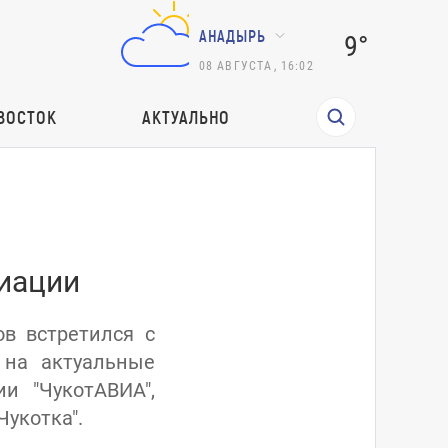
АНАДЫРЬ
9°
08
АВГУСТА
,
16:02
ВОСТОК
АКТУАЛЬНО
виации
ов встретился с
 на актуальные
и "ЧукотАВИА",
Чукотка".