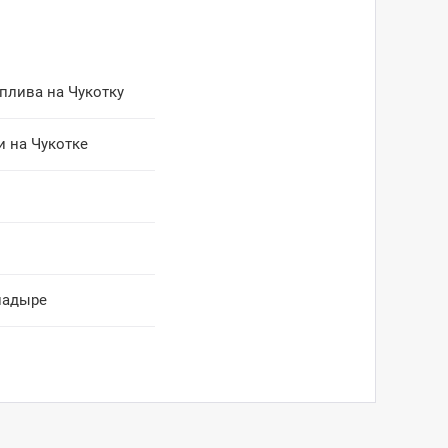
плива на Чукотку
 на Чукотке
надыре