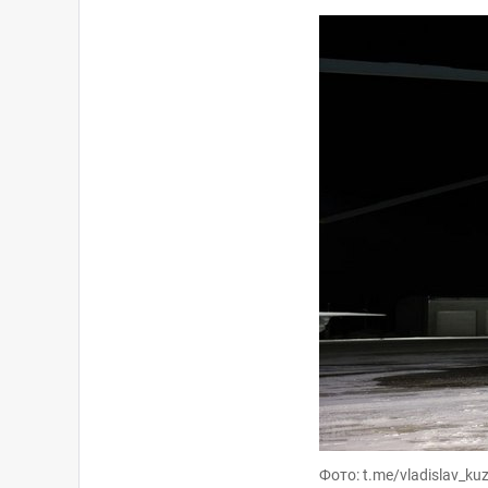
Фото: t.me/vladislav_ku