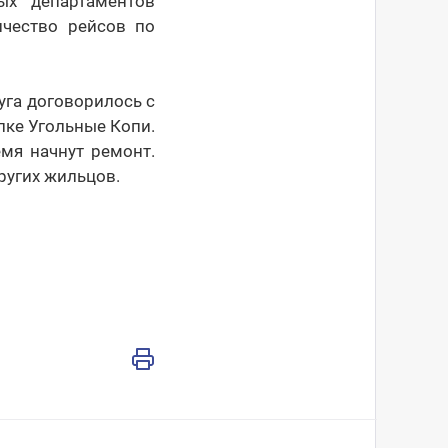
ых департаментов
ичество рейсов по
га договорилось с
лке Угольные Копи.
мя начнут ремонт.
ругих жильцов.