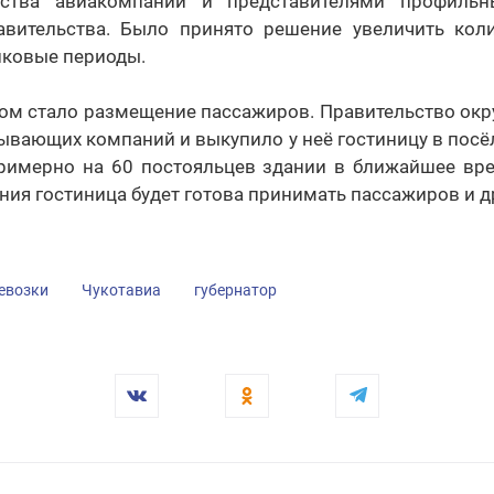
дства авиакомпании и представителями профильн
авительства. Было принято решение увеличить кол
иковые периоды.
ом стало размещение пассажиров. Правительство окру
ывающих компаний и выкупило у неё гостиницу в посё
римерно на 60 постояльцев здании в ближайшее вре
ния гостиница будет готова принимать пассажиров и д
евозки
Чукотавиа
губернатор