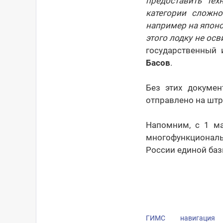
предоставить те
категории сложно
например на японс
этого лодку не ос
государственный
Басов
.
Без этих докумен
отправлено на штр
Напомним, с 1 м
многофункциональ
России единой баз
ГИМС
навигация