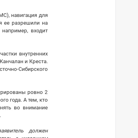
С), навигация для
ня ее разрешили на
 например, входит
участки внутренних
Канчалан и Креста.
осточно-Сибирского
трированы ровно 2
о года. А тем, кто
инять во внимание
.
заявитель должен