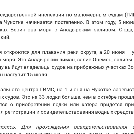
осударственной инспекции по маломерным судам (ГИМ
а Чукотке начинается постепенно. В этом году, 5 ию
ках Берингова моря с Анадырским заливом. Сюда,
ский.
я откроются для плавания реки округа, а 20 июня – 
 моря. Это Анадырский лиман, залив Онемен, заливы 
у выйдут владельцы судов на прибрежных участках В
н наступит 15 июля.
ального центра ГИМС, на 1 июня на Чукотке зарегис
 судов. Это на 33 лодки больше, чем в октябре прошлог
тся о приобретении лодки или катера придется пр
л регистрации и освидетельствования водных средств
ились. Для прохождения освидетельствования 