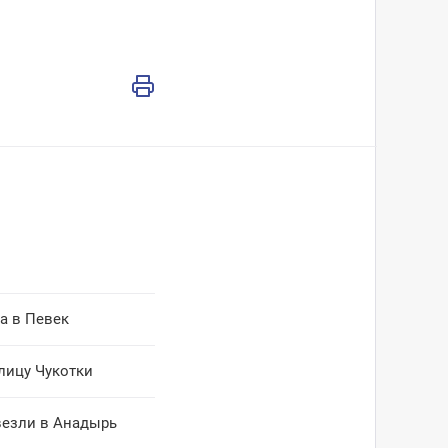
а в Певек
лицу Чукотки
везли в Анадырь