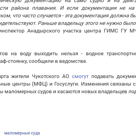
хническую документацию на само судно и на двига
сти района плавания. И если документация не на
ком, что часто случается - эта документация должна бы
видетельствуют. Раньше владельцу этого не нужно было
 инспектор Анадырского участка центра ГИМС ГУ
тов на воду выходить нельзя - водное транспортн
аф-стоянку, сообщили в ведомстве.
арта жители Чукотского АО
смогут
подавать докуме
ные центры (МФЦ) и Госуслуги. Изменения связаны с
ы маломерных судов и касаются новых владельцев лод
маломерные суда