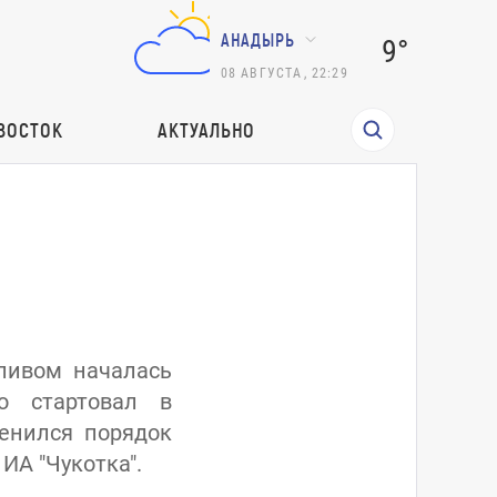
АНАДЫРЬ
9°
08
АВГУСТА
,
22:29
ВОСТОК
АКТУАЛЬНО
ливом началась
о стартовал в
енился порядок
ИА "Чукотка".