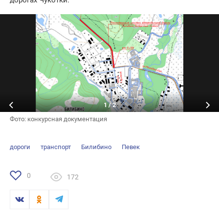
дорогах Чукотки.
1
/
2
Фото: конкурсная документация
дороги
транспорт
Билибино
Певек
0
172