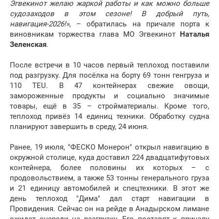
Эгвекинот желаю жаркой работы и как можно больше
судозаходов в этом сезоне! В добрый путь,
навигация-2026!»
, – обратилась на причале порта к
виновникам торжества глава МО Эгвекинот
Наталья
Зеленская
.
После встречи в 10 часов первый теплоход поставили
под разгрузку. Для посёлка на борту 69 тонн генгруза и
110 TEU. В 47 контейнерах свежие овощи,
замороженные продукты и социально значимые
товары, ещё в 35 – стройматериалы. Кроме того,
теплоход привёз 14 единиц техники. Обработку судна
планируют завершить в среду, 24 июня.
Ранее, 19 июля, "ФЕСКО Монерон" открыл навигацию в
окружной столице, куда доставил 224 двадцатифутовых
контейнера, более половины их которых – с
продовольствием, а также 53 тонны генерального груза
и 21 единицу автомобилей и спецтехники. В этот же
день теплоход "Дима" дал старт навигации в
Провидения. Сейчас он на рейде в Анадырском лимане