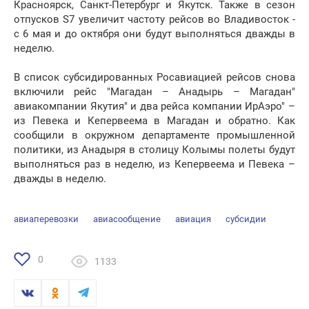
Красноярск, Санкт-Петербург и Якутск. Также в сезон
отпусков S7 увеличит частоту рейсов во Владивосток -
с 6 мая и до октября они будут выполняться дважды в
неделю.
В список субсидированных Росавиацией рейсов снова
включили рейс "Магадан – Анадырь – Магадан"
авиакомпании Якутия" и два рейса компании ИрАэро" –
из Певека и Кепервеема в Магадан и обратно. Как
сообщили в окружном департаменте промышленной
политики, из Анадыря в столицу Колымы полеты будут
выполняться раз в неделю, из Кепервеема и Певека –
дважды в неделю.
авиаперевозки
авиасообщение
авиация
субсидии
0
1133