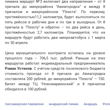
лимана маршрут №3 включает два направления – от 8
причала до микрорайона "Авиагородок" и между 8
причалом и микрорайоном "Пехота". По первому,
протяжённостью11,2 километра, будет выполняться по
пять рейсов в рабочие дни и по три в выходные. От 8
причала в "Пехоту" и обратно – по два рейса в день,
протяжённостью 2,7 километра. Планируется, что на
маршруте будут работать два микроавтобуса с 1 марта
по 30 апреля.
Цена муниципального контракта осталась на уровне
прошлого года – 706,5 тыс. рублей. Раньше на этих
маршрутах работал индивидуальный предприниматель
Роман Устинов
. С учётом средств поселкового бюджета
стоимость проезда от 8 причала до Авиагородка
составляла 200 рублей, до микрорайона "Пехота" – 150.
Билет между ТЦ "Новомариинский" и 8 причалом
обходился в 100 рублей.
пассажирские перевозки
анадырский лиман
Анадырь
Угол