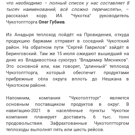
что необходимо – полный список у нас составляет 8
тысяч наименований, всё сложно перечислять
», –
рассказал корр. ИА "Чукотка" руководитель
Чукотоптторга
Олег Губиев
.
Из Анадыря теплоход пойдёт на Провидения, откуда
продукцию баржами отправят в соседний Чукотский
район. На обратном пути "Сергей Гаврилов" зайдёт в
Беринговский. Там же 15 июля ожидают вышедший на
днях из Владивостока сухогруз "Владимир Мясников".
Это основной или, как говорят, "длинный" теплоход
Чукотоптторга, который обеспечит продуктами
прибрежные сёла округа вплоть до Нешкана в
Чукотском районе.
Напомним, компания "Чукотоптторг" является
основным поставщиком продуктов в округ. В
навигацию-2021 в населённые пункты Чукотки
компания планирует доставить 6 тыс. тонн
продовольствия. Зафрахтованные Чукотоптторгом
теплоходы выполнят пять или шесть рейсов.