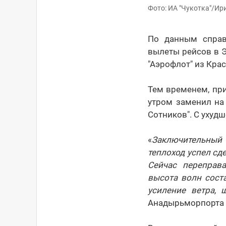
Фото: ИА "Чукотка"/Ир
По данным справ
вылеты рейсов в Э
"Аэрофлот" из Кра
Тем временем, пр
утром заменил на 
Сотников". С ухуд
«
Заключительный 
теплоход успел сде
Сейчас переправ
высота волн соста
усиление ветра, 
Анадырьморпорта