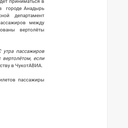
дет приниматься в
 в городе Анадырь
ной департамент
пассажиров между
ованы вертолёты
С утра пассажиров
 вертолётом, если
тству в ЧукотАВИА.
билетов пассажиры