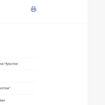
на Чукотке
котки"
ман