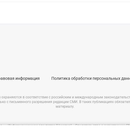
равовая информация
Политика обработки персональных дан
и охраняются в соответствие с российским и международным законодательс
ько с письменного разрешения редакции СМИ. В таких публикациях обязате
материалу.
е – «Информационное агентство "Чукотка"». Свидетельство о регистрации 