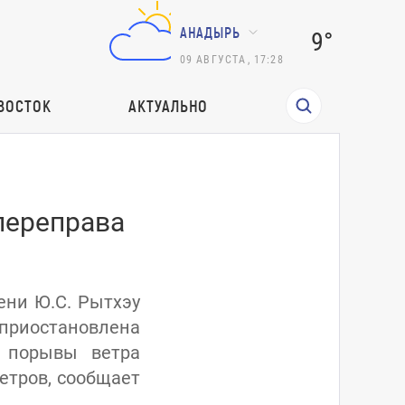
АНАДЫРЬ
9°
09
АВГУСТА
,
17:28
ВОСТОК
АКТУАЛЬНО
переправа
ени Ю.С. Рытхэу
 приостановлена
 порывы ветра
етров, сообщает