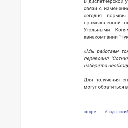
В диспетчерской 
связи с изменени
сегодня порывы
промышленной по
Угольными Копя
авиакомпании "Чук
«
Мы работаем тол
перевозил "Сотни
наберётся необхо
Для получения сп
могут обратиться в
шторм
Анадырский