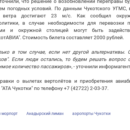
уточнили, что решение о возобновлении переправы бу
ем погодных условий. По данным Чукотского УГМС,
 ветра достигают 23 м/с. Как сообщил окруж
литики, в случае необходимости для перевозки 
ми и окружной столицей могут быть задейств
отАВИА". Стоимость билета составляет 2000 рублей.
ько в том случае, если нет другой альтернативы. 
ков". Если люди остались, то будем решать вопрос с
димое количество пассажиров
», - уточнили информаген
равки о вылетах вертолётов и приобретения авиа
 "АТА Чукотки" по телефону +7 (42722) 2-03-37.
 морпорт
Анадырский лиман
аэропорты Чукотки