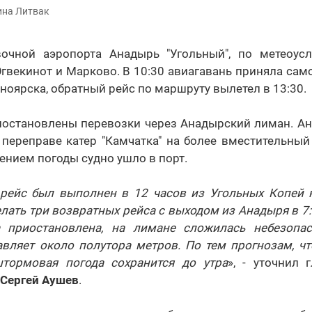
ина Литвак
очной аэропорта Анадырь "Угольный", по метеоус
гвекинот и Марково. В 10:30 авиагавань приняла са
сноярска, обратный рейс по маршруту вылетел в 13:30.
иостановлены перевозки через Анадырский лиман. А
переправе катер "Камчатка" на более вместительный
шением погоды судно ушло в порт.
рейс был выполнен в 12 часов из Угольных Копей н
лать три возвратных рейса с выходом из Анадыря в 7:0
а приостановлена, на лимане сложилась небезопас
вляет около полутора метров. По тем прогнозам, чт
штормовая погода сохранится до утра
», - уточнил 
Сергей Аушев
.