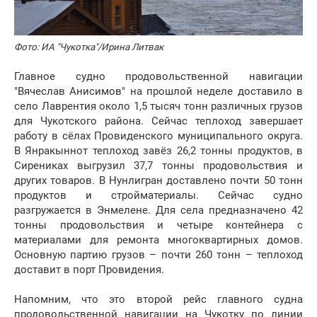
Фото: ИА "Чукотка"/Ирина Литвак
Главное судно продовольственной навигации
"Вячеслав Анисимов" на прошлой неделе доставило в
село Лаврентия около 1,5 тысяч тонн различных грузов
для Чукотского района. Сейчас теплоход завершает
работу в сёлах Провиденского муниципального округа.
В Янракыннот теплоход завёз 26,2 тонны продуктов, в
Сирениках выгрузил 37,7 тонны продовольствия и
других товаров. В Нунлигран доставлено почти 50 тонн
продуктов и стройматериалы. Сейчас судно
разгружается в Энмелене. Для села предназначено 42
тонны продовольствия и четыре контейнера с
материалами для ремонта многоквартирных домов.
Основную партию грузов – почти 260 тонн – теплоход
доставит в порт Провидения.
Напомним, что это второй рейс главного судна
продовольственной навигации на Чукотку по линии