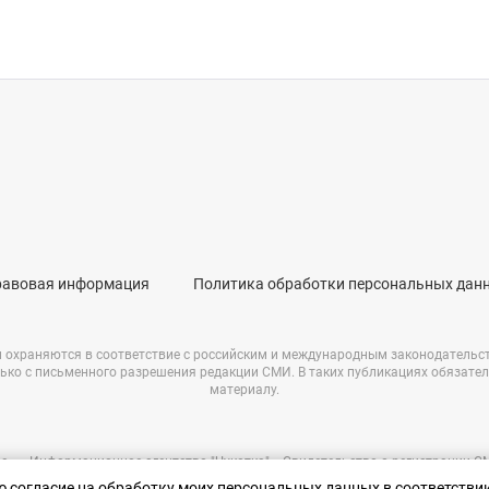
равовая информация
Политика обработки персональных дан
и охраняются в соответствие с российским и международным законодательс
ько с письменного разрешения редакции СМИ. В таких публикациях обязате
материалу.
е – «Информационное агентство "Чукотка"». Свидетельство о регистрации 
69723 от 05.05.2017 г. Выдано Федеральной службой по надзору в сфере связ
аю согласие на обработку моих персональных данных в соответстви