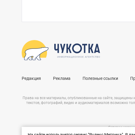
Редакция
Реклама
Полезные ссылки
П
Права на все материалы, опубликованные на сайте, защищены 
текстов, фотографий, видео и аудиоматериалов возможно тол
Сетевое издани
Нашли ошибку?
ЭЛ № ФС 77 – 
На сайте используется сервис "Яндекс Метрика". Я д
Выделите ее и нажмите Ctrl+Enter