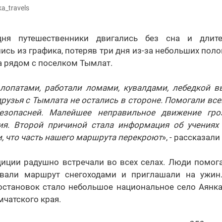
a_travels
ня путешественники двигались без сна и длите
сь из графика, потеряв три дня из-за небольших пол
 рядом с поселком Тымлат.
 лопатами, работали ломами, кувалдами, лебедкой в
друзья с Тымлата не остались в стороне. Помогали вс
езопасней. Малейшее неправильное движение гро
ия. Второй причиной стала информация об учениях
 что часть нашего маршрута перекроют
», - рассказал
диции радушно встречали во всех селах. Люди помог
дывали маршрут снегоходами и приглашали на ужин
становок стало небольшое национальное село Аянка
мчатского края.