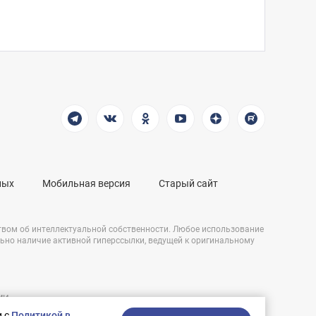
ных
Мобильная версия
Старый сайт
твом об интеллектуальной собственности. Любое использование
льно наличие активной гиперссылки, ведущей к оригинальному
СМИ
Разработка сайта:
и,
и с
Политикой в
nologostudio.ru.