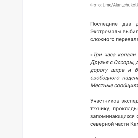
Фото: t.me/Alan_chukotk
Последние два д
Экстремалы выбили
сложного перевала
«
Три часа копали
Друзья с Оссоры, 
дорогу шире и б
свободного паден
Местные сообщили,
Участников экспе
технику, прокла
запоминающихся о
северной части Ка