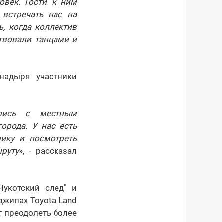
овек. Гости к ним
встречать нас на
, когда коллектив
ствовали танцами и
надыря участники
ались с местным
орода. У нас есть
нику и посмотреть
руту
», - рассказал
укотский след" и
джипах Toyota Land
т преодолеть более