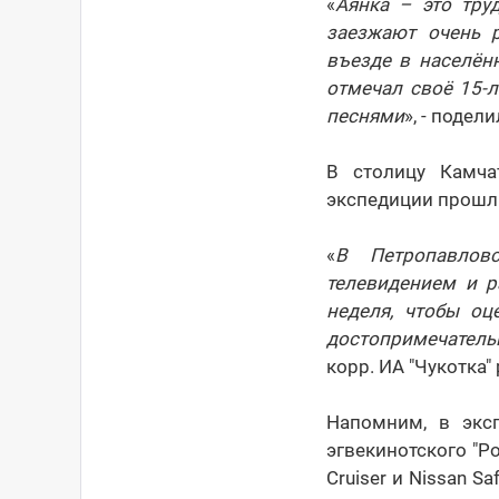
«
Аянка – это тру
заезжают очень 
въезде в населён
отмечал своё 15-л
песнями
», - подел
В столицу Камча
экспедиции прошли
«
В Петропавлов
телевидением и р
неделя, чтобы оц
достопримечатель
корр. ИА "Чукотка
Напомним, в эк
эгвекинотского "P
Cruiser и Nissan 