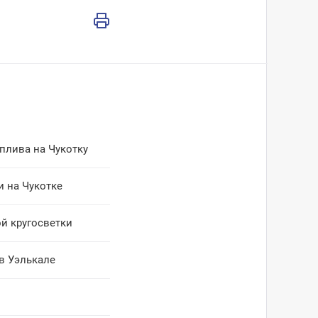
плива на Чукотку
 на Чукотке
й кругосветки
в Уэлькале