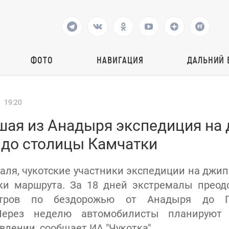
ФОТО
НАВИГАЦИЯ
ДАЛЬНИЙ 
19:20
шая из Анадыря экспедиция на
 до столицы Камчатки
раля, чукотские участники экспедиции на джи
ки маршрута. За 18 дней экстремалы преодо
тров по бездорожью от Анадыря до Пе
 Через неделю автомобилисты планируют 
влении, сообщает ИА "Чукотка".