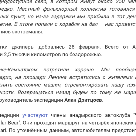
днодоступное село, в котором живут около 250 чел
редко. Местный фольклорный коллектив готовился 
ный пункт, но из-за задержки мы прибыли в тот день
етие. В итоге попали с корабля на бал – нас привет
ились экстремалы.
тки джиперы добрались 28 февраля. Всего от А
 2,5 тысячи километров по бездорожью.
ске-Камчатском встретили хорошо. Мы пообщ
адио, на площади Ленина встретились с жителями г
енить состояние машин, отремонтировать нашу тех
ности. Возвращаться назад будем по тому же марш
" руководитель экспедиции
Алан Дзитцоев
.
спедиции
участвуют
члены анадырского автоклуба "Ч
olar Bear". Они проходят маршрут на четырёх японских 
Safari. По уточнённым данным, автолюбителям предстои