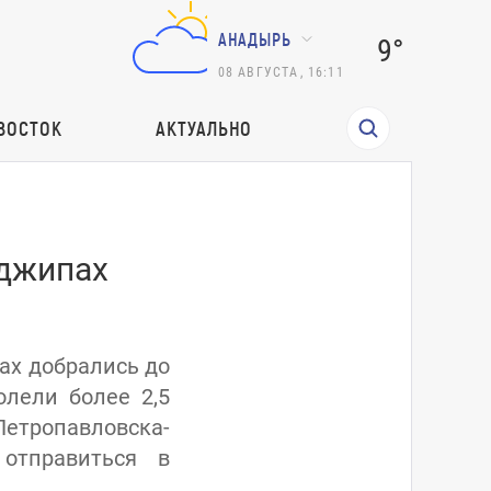
АНАДЫРЬ
9°
08
АВГУСТА
,
16:11
ВОСТОК
АКТУАЛЬНО
 джипах
пах добрались до
лели более 2,5
тропавловска-
отправиться в