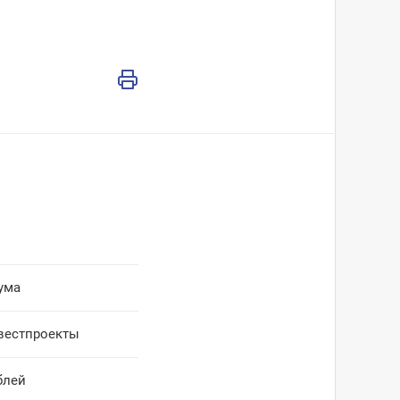
ума
вестпроекты
блей