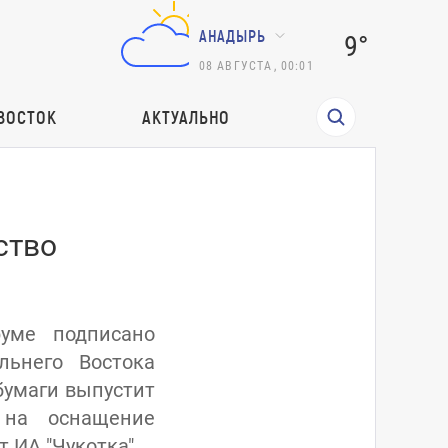
АНАДЫРЬ
9°
08
АВГУСТА
,
00:01
ВОСТОК
АКТУАЛЬНО
ство
руме подписано
льнего Востока
бумаги выпустит
 на оснащение
 ИА "Чукотка".