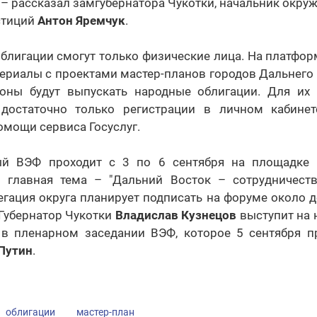
, – рассказал замгубернатора Чукотки, начальник окру
стиций
Антон Яремчук
.
блигации смогут только физические лица. На платфор
ериалы с проектами мастер-планов городов Дальнего 
оны будут выпускать народные облигации. Для их
, достаточно только регистрации в личном кабине
мощи сервиса Госуслуг.
ый ВЭФ проходит с 3 по 6 сентября на площадке
о главная тема – "Дальний Восток – сотрудничес
егация округа планирует подписать на форуме около 
 Губернатор Чукотки
Владислав Кузнецов
выступит на 
 в пленарном заседании ВЭФ, которое 5 сентября п
Путин
.
облигации
мастер-план