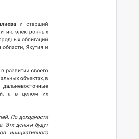
алиева
и старший
витию электронных
народных облигаций
области, Якутия и
 в развитии своего
альных объектах, в
у дальневосточные
ей, а в целом их
лей. По доходности
. Эти деньги будут
ов инициативного