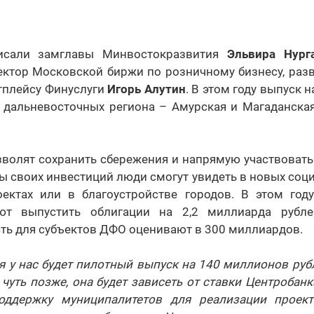
исали замглавы Минвостокразвития
Эльвира Нург
ктор Московской биржи по розничному бизнесу, раз
тплейсу Финуслуги
Игорь Алутин
. В этом году выпуск 
 дальневосточных региона – Амурская и Магаданская 
волят сохранить сбережения и напрямую участвовать
ты своих инвестиций люди смогут увидеть в новых соци
оектах или в благоустройстве городов. В этом год
ют выпустить облигации на 2,2 миллиарда рубл
ть для субъектов ДФО оценивают в 300 миллиардов.
я у нас будет пилотный выпуск на 140 миллионов руб
чуть позже, она будет зависеть от ставки Центробанка
оддержку муниципалитетов для реализации проект