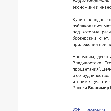
бюджетирования
»
экономики и инве
Купить народные о
публиковаться мат
под которые реги
брокерский счет
приложении при по
Напомним, десят
Владивостоке. Ег
процветания". Дел
о сотрудничестве.
и примет участие
России
Владимир 
ВЭФ
экономика