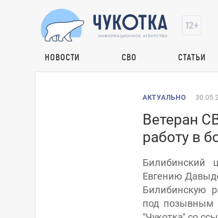
НОВОСТИ
СВО
СТАТЬИ
АКТУАЛЬНО
30.05.
Ветеран С
работу в б
Билибинский ц
Евгению Давыдо
Билибинскую р
под позывным "
"Чукотка" со сс