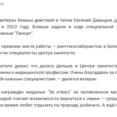
ЧАО
 ветеран боевых действий в Чечне Евгений Давыдов, 
 в 2022 году. Боевые задачи в ходе специальной 
ывным "Пинцет".
а прежнем месте работы — рентгенолаборантом в Бил
гли специалисты центра занятости.
питаля думал, что делать дальше, в Центре занятос
нии к медицинской профессии. Очень благодарен за 
ебя нужным специалистом
», — делится ветеран.
награждён медалью "За отвагу" за проявленное му
радой считает возможность вернуться к семье — супру
ое время любит отдыхать на природе, рыбачить. А ещё 