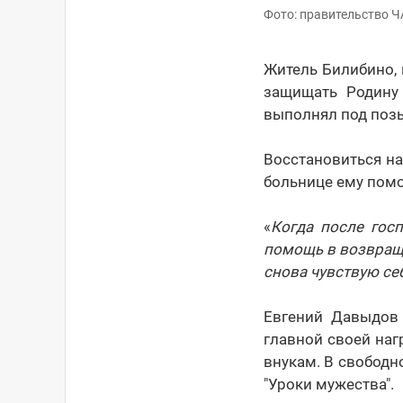
Фото: правительство 
Житель Билибино,
защищать Родину
выполнял под поз
Восстановиться н
больнице ему помо
«
Когда после гос
помощь в возвраще
снова чувствую с
Евгений Давыдов 
главной своей наг
внукам. В свободн
"Уроки мужества".