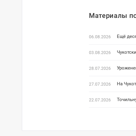
Материалы по
Ещё деся
06.08.2026
Чукотски
03.08.2026
Урожене
28.07.2026
На Чуко
27.07.2026
Точильн
22.07.2026