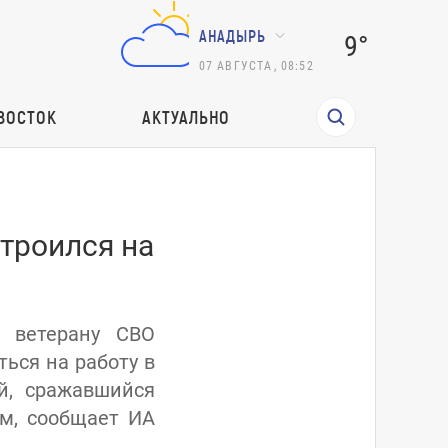
АНАДЫРЬ
9°
07
АВГУСТА
,
08:52
ВОСТОК
АКТУАЛЬНО
троился на
м ветерану СВО
ься на работу в
й, сражавшийся
ом, сообщает ИА