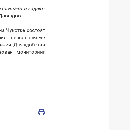
и слушают и задают
 Давыдов
.
на Чукотке состоят
ил персональные
ения. Для удобства
изован мониторинг