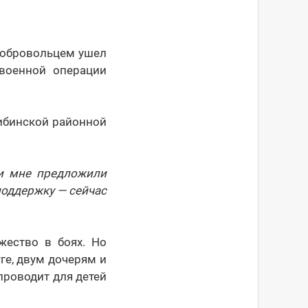
добровольцем ушел
военной операции
ибинской районной
ти мне предложили
поддержку — сейчас
жество в боях. Но
ге, двум дочерям и
проводит для детей