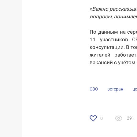
«
Важно рассказыва
вопросы, понимаеш
По данным на сере
11 участников 
консультации. В т
жителей работает
вакансий с учётом
СВО
ветеран
це
291
0