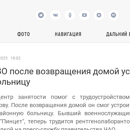
ФОТО
НАВИГАЦИЯ
ДАЛЬНИЙ 
2025
18:02
ВО после возвращения домой ус
ольницу
ентр занятости помог с трудоустройство
ву. После возвращения домой он смог устроит
айонную больницу. Бывший военнослужащи
Пинцет", теперь трудится рентгенолаборант
ылкой на пресс-службу правительства ЧАО.