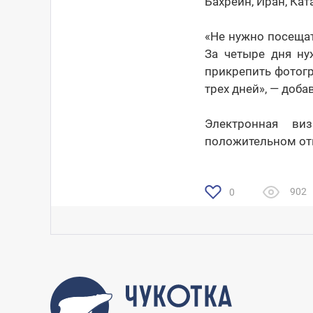
Бахрейн, Иран, Кат
«Не нужно посещат
За четыре дня ну
прикрепить фотогр
трех дней», — доба
Электронная ви
положительном отв
902
0