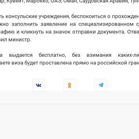
ар, Кувейт, Марокко, ОАЭ, Оман, Саудовская Аравия, Тун
ь консульские учреждения, беспокоиться о прохожде
жно заполнить заявление на специализированном 
афию и кликнуть на значок отправки документа. Отве
вил министр.
за выдается бесплатно, без взимания каких-л
ете виза будет проставлена прямо на российской гран