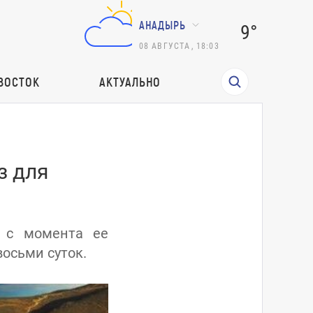
АНАДЫРЬ
9°
08
АВГУСТА
,
18:03
ВОСТОК
АКТУАЛЬНО
з для
й с момента ее
осьми суток.