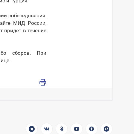
ис и Турция.
нии собеседования.
сайте МИД России,
т придет в течение
ибо сборов. При
ице.