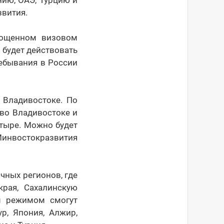
нию, ОАЭ, Турцию и
звития.
рощенном визовом
 будет действовать
ебывания в России
 Владивостоке. По
 во Владивостоке и
етыре. Можно будет
Минвостокразвития
чных регионов, где
рая, Сахалинскую
м режимом смогут
ур, Япония, Алжир,