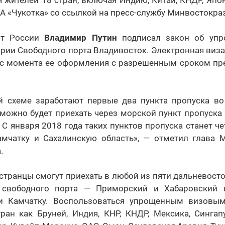
я жителей 18 стран, включая Индию, Китай, КНДР, Япо
ИА «Чукотка» со ссылкой на пресс-службу Минвостокра
нт России
Владимир Путин
подписал закон об уп
рии Свободного порта Владивосток. Электронная виза
й с момента ее оформления с разрешенным сроком пр
й схеме заработают первые два пункта пропуска во
можно будет приехать через морской пункт пропуска
 С января 2018 года таких пунктов пропуска станет ч
амчатку и Сахалинскую область», — отметил глава 
.
странцы смогут приехать в любой из пяти дальневосто
 свободного порта — Приморский и Хабаровский к
у и Камчатку. Воспользоваться упрощенным визовы
ран как Бруней, Индия, КНР, КНДР, Мексика, Сингап