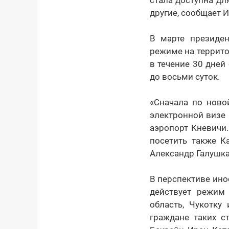
стала доступна дл
другие, сообщает 
В марте президе
режиме на террито
в течение 30 дне
до восьми суток.
«Сначала по ново
электронной визе 
аэропорт Кневичи.
посетить также К
Александр Галушка
В перспективе ино
действует режим
область, Чукотк
граждане таких ст