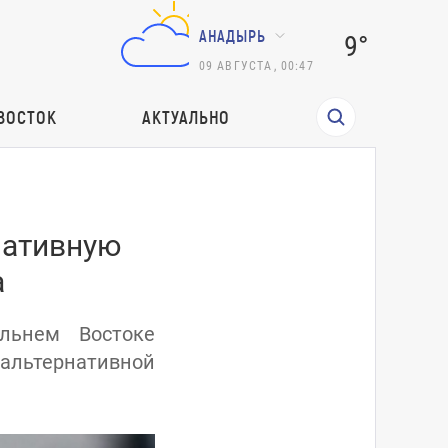
АНАДЫРЬ
9°
09
АВГУСТА
,
00:47
ВОСТОК
АКТУАЛЬНО
нативную
а
льнем Востоке
льтернативной