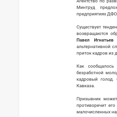
Агентство по раз
Минтруд предло
предприятиях ДФО,
Существует тенден
возвращаются обр
Павел Игнатьев
н
альтернативной с
приток кадров из д
Как сообщалось 
безработной моло
кадровый голод.
Кавказа.
Призывник может
противоречит его
малочисленных нар