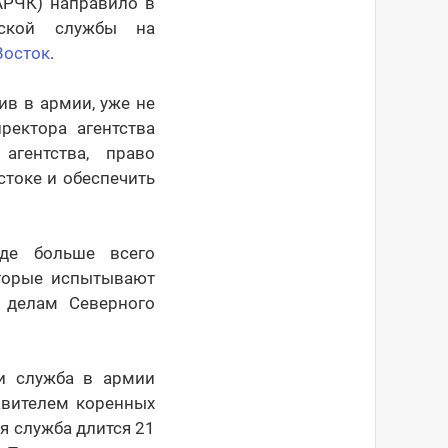
АРЧК) направило в
нской службы на
Восток
.
ив в армии, уже не
ректора агентства
гентства, право
токе и обеспечить
где больше всего
оторые испытывают
 делам Северного
и служба в армии
авителем коренных
я служба длится 21