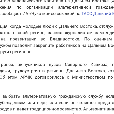
витию человеческого капитала на Дальнем Востоке (
жения по организации альтернативной гражда
 сообщает ИА «Чукотка» со ссылкой на
ТАСС Дальний 
ция, когда молодые люди с Дальнего Востока, отслуж
атно в свой регион, заявил журналистам замгенди
а презентации во Владивостоке. По оценкам а
лужбы позволит закрепить работников на Дальнем Вос
ругих регионов.
ранее, выпускников вузов Северного Кавказа, 
дежи, трудоустроят в регионы Дальнего Востока, к
 Об этом АРЧК договорилось с Министерством по
 выбрать альтернативную гражданскую службу, есл
 убеждениям или вере, или если он является предст
одов и ведет традиционное хозяйство. Альтернативна