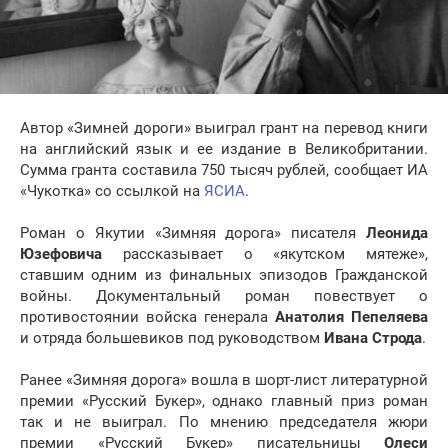
Автор «Зимней дороги» выиграл грант на перевод книги
на английский язык и ее издание в Великобритании.
Сумма гранта составила 750 тысяч рублей, сообщает ИА
«Чукотка» со ссылкой на
ЯСИА
.
Роман о Якутии «Зимняя дорога» писателя
Леонида
Юзефовича
рассказывает о «якутском мятеже»,
ставшим одним из финальных эпизодов Гражданской
войны. Документальный роман повествует о
противостоянии войска генерала
Анатолия Пепеляева
и отряда большевиков под руководством
Ивана Строда
.
Ранее «Зимняя дорога» вошла в шорт-лист литературной
премии «Русский Букер», однако главный приз роман
так и не выиграл. По мнению председателя жюри
премии «Русский Букер» писательницы
Олеси