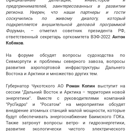
официальные делегации, инвесторов и
предпринимателей, заинтересованных в развитии
региона. Уверен, что наши партнеры и гости
соскучились по живому диалогу, который
подкрепляется внушительной деловой программой
Форума»
, – отметил советник президента РФ,
ответственный секретарь оргкомитета ВЭФ-2022
Антон
Кобяков
.
На форуме обсудят вопросы судоходства по
Севморпути и проблемы северного завоза, вопросы
развития аэропортовой инфраструктуры Дальнего
Востока и Арктики и множество других тем.
Губернатор Чукотского АО
Роман Копин
выступит на
сессии "Дальний Восток и Арктика – территория новой
энергетики". Вместе с руководителями компаний
"РусГидро" и "Росатом" на мероприятии обсудят
внедрение атомных станций малой мощности, которые
будут обеспечивать энергоснабжение Баимского ГОКа.
Также затронут вопросы ветро- и гидроэнергетики,
развитие экологически чистого электрического