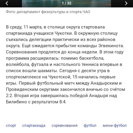
1
/
32
Фото: департамент физкультуры и спорта ЧАО
В среду, 11 марта, в столице округа стартовала
спартакиада учащихся Чукотки. В окружную столицу
съехались делегации практически из всех районов
округа. Ещё ожидается прибытие команды Эгвекинота.
Соревнования продлятся до конца недели. В этом году
программа расширилась: помимо баскетбола,
волейбола, футзала и настольного тенниса впервые в
список вошли шахматы. Сегодня с десяти утра в
спорткомплексе на Чукотской, 15 начались первые
игры. Первый футбольный матч между Анадырским и
Провиденским округами закончился вничью со счётом
2:2. Вторая игра завершилась победой Анадыря над
Билибино с результатом 8:4.
спорт
спартакиада
соревнования
футбол
мини-футбол