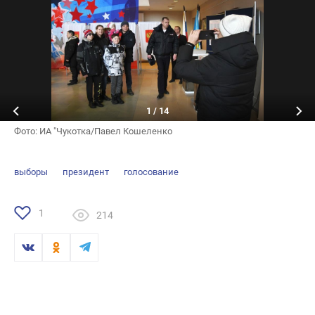
1
/
14
Фото: ИА "Чукотка/Павел Кошеленко
выборы
президент
голосование
1
214