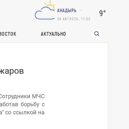
АНАДЫРЬ
9°
08
АВГУСТА
,
11:33
ВОСТОК
АКТУАЛЬНО
ожаров
 Сотрудники МЧС
аботав борьбу с
" со ссылкой на