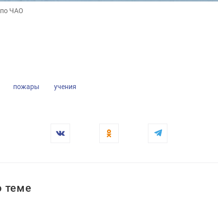
 по ЧАО
 по ЧАО
пожары
учения
 теме