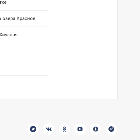
тке
о озера Красное
 Хиузная