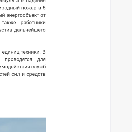
езультате падения
иродный пожар в 5
ый энергообъект от
 также работники
устив дальнейшего
 единиц техники. В
 проводятся для
аимодействия служб
тей сил и средств