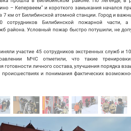
вка прошла в Билибинском районе. По легенде, в р
ино – Кепервеем" и короткого замыкания начался пр
 в 7 км от Билибинской атомной станции. Город и важн
0 сотрудников Билибинской пожарной части, а
ужб района. Условный пожар быстро потушили, не доп
риняли участие 45 сотрудников экстренных служб и 10
правлении МЧС отметили, что такие тренировки
я готовности личного состава, улучшения порядка вз
и происшествиях и понимания фактических возможнос