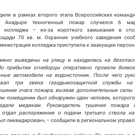
дили в рамках второго этапа Всероссийских командн
 Анадыре техногенный пожар случился 6 ма
м колледже – из-за короткого замыкания в сто
ощади 70 кв. м. Охранник учебного заведения со
дминистрация колледжа приступила к эвакуации персон
ивно выведены на улицу и находились на безопас
По прибытии огнеборцы оперативно провели боево
ные автомобили на водоисточник. После чего рук
овал три звена газодымозащитной службы на 
ушение очага пожара, вызвав дополнительные силы и
ем помещении был обнаружен один человек, которог
едали медикам. Руководитель тушения пожара о
отдал распоряжение о подачи третьего ствола на
ыл ликвидирован»
, – сообщили в региональном управ