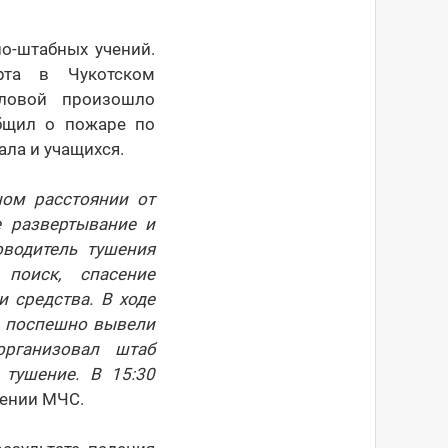
о-штабных учений.
рта в Чукотском
ловой произошло
общил о пожаре по
ала и учащихся.
ном расстоянии от
е развертывание и
оводитель тушения
поиск, спасение
 средства. В ходе
о поспешно вывели
рганизовал штаб
 тушение. В 15:30
лении МЧС.