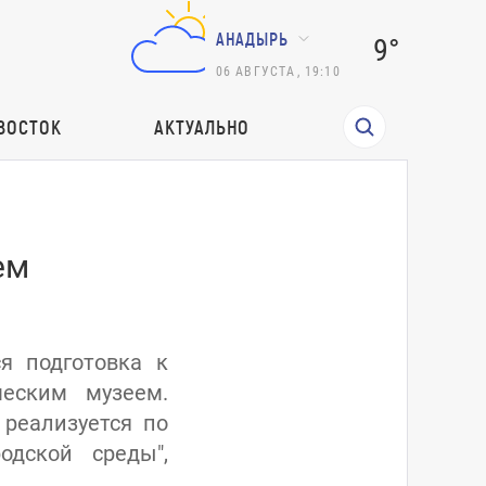
АНАДЫРЬ
9°
06
АВГУСТА
,
19:10
ВОСТОК
АКТУАЛЬНО
ем
я подготовка к
ческим музеем.
реализуется по
одской среды",