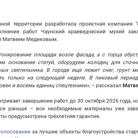
ной территории разработала проектная компания "
олнение работ Чаунский краеведческий музей за
м Матвеем Медиковым.
онирование площади возле фасада, а с торца обус
им основание статуй, оборудуем колодец для сточн
ных светильника. В городе еще лежит снег, грунт м
ь только на следующей неделе. В пиковый период
ловек и восемь единиц спецтехники»
, – рассказал
Матв
тривает завершение работ до 30 октября 2026 года, 
ься раньше – все необходимые материалы уже заве
ы предусмотрена трёхлетняя гарантия.
голосование
за лучшие объекты благоустройства стар