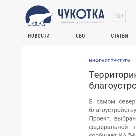
НОВОСТИ
СВО
СТАТЬИ
ИНФРАСТРУКТУРА
Территори
благоустро
В самом север
благоустройст
Проект, выбра
федеральной п
сообщает ИА "Чу