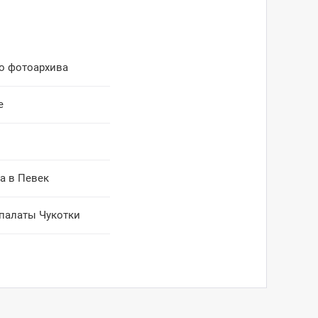
го фотоархива
е
а в Певек
 палаты Чукотки