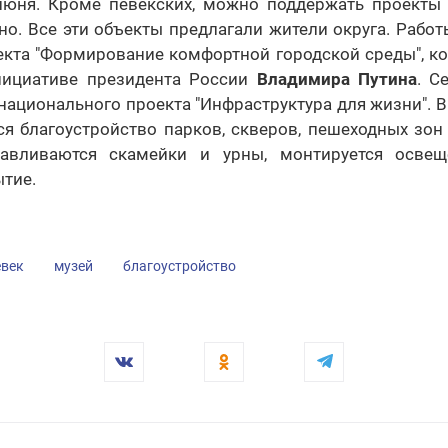
июня. Кроме певекских, можно поддержать проекты 
о. Все эти объекты предлагали жители округа. Работ
екта "Формирование комфортной городской среды", ко
нициативе президента России
Владимира Путина
. С
национального проекта "Инфраструктура для жизни". В
ся благоустройство парков, скверов, пешеходных зо
навливаются скамейки и урны, монтируется освещ
тие.
век
музей
благоустройство