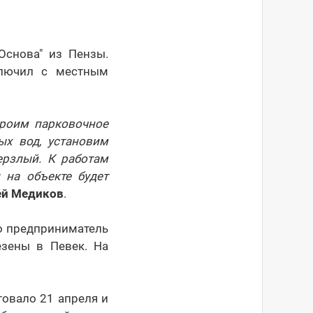
Основа" из Пензы.
ключил с местным
троим парковочное
ых вод, установим
ерзлый. К работам
 на объекте будет
ей Медиков
.
но предприниматель
зены в Певек. На
товало 21 апреля и