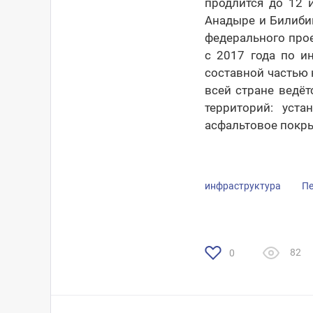
продлится до 12 
Анадыре и Билибин
федерального про
с 2017 года по и
составной частью 
всей стране ведёт
территорий: уста
асфальтовое покры
инфраструктура
Пе
82
0