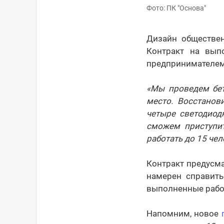
Фото: ПК "Основа"
Дизайн обществен
Контракт на вып
предпринимателе
«Мы проведем бет
место. Восстанов
четыре светодиод
сможем приступит
работать до 15 че
Контракт предусма
намерен справит
выполненные работ
Напомним, новое