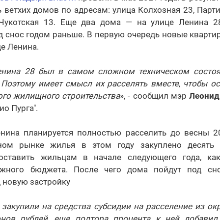
ветхих домов по адресам: улица Колхозная 23, Партиз
 Чукотская 13. Еще два дома — на улице Ленина 2
д снос годом раньше. В первую очередь новые кварти
це Ленина.
нина 28 был в самом сложном техническом состоя
. Поэтому имеет смысл их расселять вместе, чтобы о
ого жилищного строительства
», - сообщил мэр
Леонид
о Пурга".
нина планируется полностью расселить до весны 20
ном рынке жилья в этом году закуплено десять 
доставить жильцам в начале следующего года, как
ужного бюджета. После чего дома пойдут под сно
 новую застройку
закупили на средства субсидии на расселение из ок
нов рублей, еще полтора процента к ней добавил 