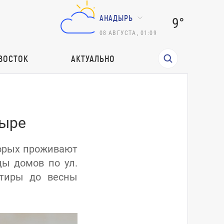
АНАДЫРЬ
9°
08
АВГУСТА
,
01:09
ВОСТОК
АКТУАЛЬНО
дыре
торых проживают
ы домов по ул.
ртиры до весны