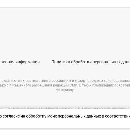
равовая информация
Политика обработки персональных дан
и охраняются в соответствие с российским и международным законодательс
ько с письменного разрешения редакции СМИ. В таких публикациях обязате
материалу.
е – «Информационное агентство "Чукотка"». Свидетельство о регистрации 
69723 от 05.05.2017 г. Выдано Федеральной службой по надзору в сфере связ
аю согласие на обработку моих персональных данных в соответстви
информационных технологий и массовых коммуникаций.