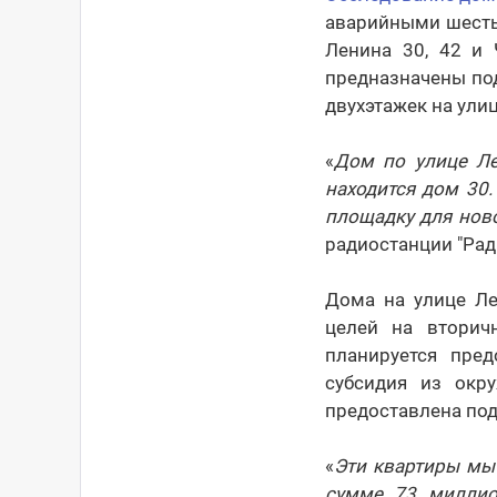
аварийными шесть 
Ленина 30, 42 и
предназначены по
двухэтажек на ули
«
Дом по улице Ле
находится дом 30
площадку для нов
радиостанции "Ради
Дома на улице Ле
целей на вторич
планируется пре
субсидия из окр
предоставлена под
«
Эти квартиры мы 
сумме 73 миллио