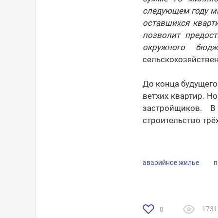
следующем году мы
оставшихся кварт
позволит предос
окружного бюдж
сельскохозяйстве
До конца будущего
ветхих квартир. Н
застройщиков. 
строительство трё
аварийное жилье
п
1731
0