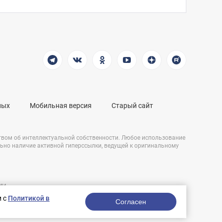
ных
Мобильная версия
Старый сайт
твом об интеллектуальной собственности. Любое использование
льно наличие активной гиперссылки, ведущей к оригинальному
СМИ
Разработка сайта:
и,
и с
Политикой в
nologostudio.ru.
Согласен