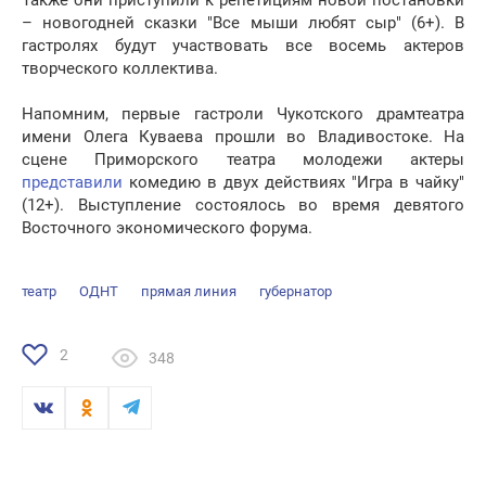
Также они приступили к репетициям новой постановки
– новогодней сказки "Все мыши любят сыр" (6+). В
гастролях будут участвовать все восемь актеров
творческого коллектива.
Напомним, первые гастроли Чукотского драмтеатра
имени Олега Куваева прошли во Владивостоке. На
сцене Приморского театра молодежи актеры
представили
комедию в двух действиях "Игра в чайку"
(12+). Выступление состоялось во время девятого
Восточного экономического форума.
театр
ОДНТ
прямая линия
губернатор
2
348