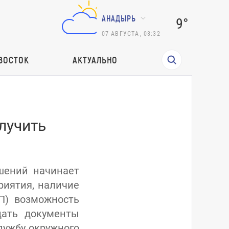
АНАДЫРЬ
9°
07
АВГУСТА
,
03:32
ВОСТОК
АКТУАЛЬНО
лучить
шений начинает
риятия, наличие
П) возможность
дать документы
службу окружного