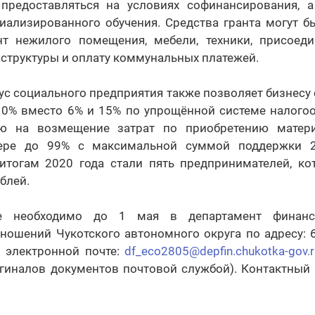
предоставляться на условиях софинансирования, 
иализированного обучения. Средства гранта могут б
т нежилого помещения, мебели, техники, присоед
структуры и оплату коммунальных платежей.
с социального предприятия также позволяет бизнесу
 10% вместо 6% и 15% по упрощённой системе налогоо
ию на возмещение затрат по приобретению материа
ере до 99% с максимальной суммой поддержки 2
итогам 2020 года стали пять предпринимателей, к
блей.
ие необходимо до 1 мая в департамент финанс
ошений Чукотского автономного округа по адресу: 6
по электронной почте:
df_eco2805@depfin.chukotka-gov.r
гиналов документов почтовой службой). Контактный т