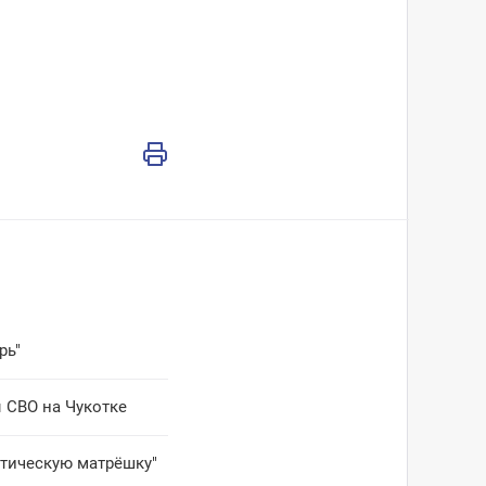
рь"
 СВО на Чукотке
ктическую матрёшку"