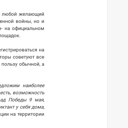
и, любой желающий
енной войны, но и
н- на официальном
площадок.
егистрироваться на
аторы советуют все
 пользу обычной, а
едложим наиболее
 есть, возможность
рад Победы 9 мая,
ктант у себя дома,
кции на территории