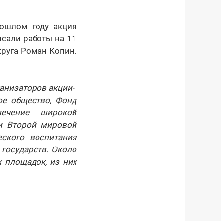
рошлом году акция
исали работы на 11
круга Роман Копин.
ганизаторов акции-
ое общество, Фонд
лечение широкой
и Второй мировой
ского воспитания
 государств. Около
 площадок, из них