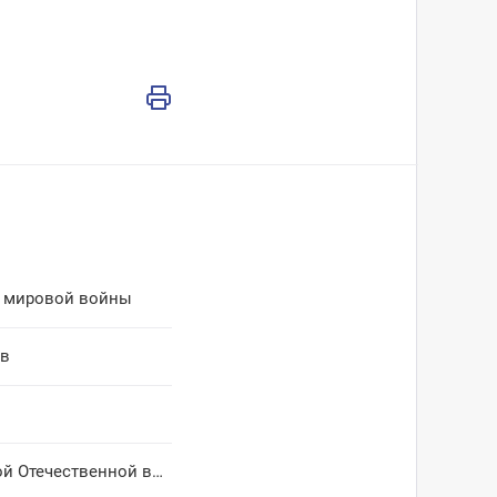
й мировой войны
ов
Десятки мероприятий проведут на Чукотке к юбилею Победы в Великой Отечественной войне