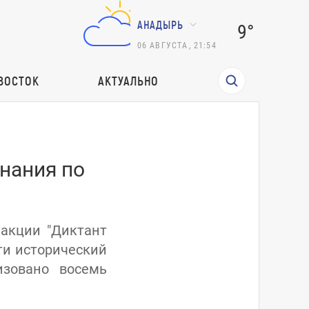
АНАДЫРЬ
9°
06
АВГУСТА
,
21:54
ВОСТОК
АКТУАЛЬНО
нания по
 акции "Диктант
ти исторический
изовано восемь