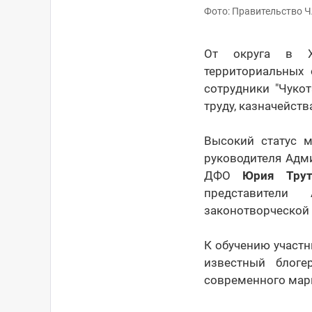
Фото: Правительство 
От округа в Ха
территориальных 
сотрудники "Чуко
труду, казначейств
Высокий статус м
руководителя Адм
ДФО
Юрия Трут
представители 
законотворческой 
К обучению участ
известный блог
современного мар