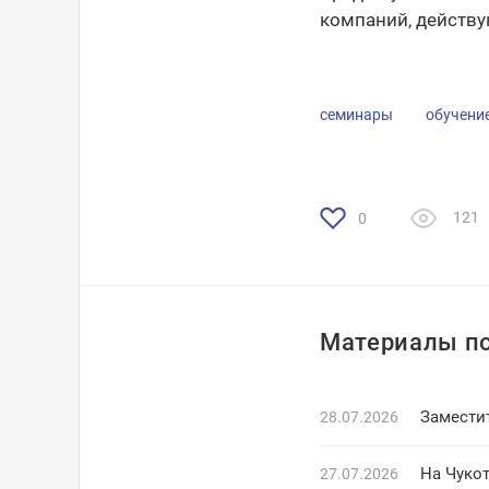
компаний, действу
семинары
обучени
121
0
Материалы по
Замести
28.07.2026
На Чуко
27.07.2026