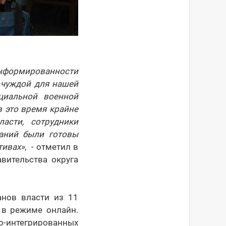
информированности
 чуждой для нашей
циальной военной
в это время крайне
асти, сотрудники
аний были готовы
тивах»
, - отметил в
вительства округа
анов власти из 11
 в режиме онлайн.
-интегрированных