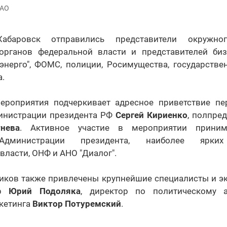
ЧАО
баровск отправились представители окружного
органов федеральной власти и представителей биз
тэнерго", ФОМС, полиции, Росимущества, государстве
а.
ероприятия подчеркивает адресное приветствие пе
инистрации президента РФ
Сергей Кириенко
, полпре
нева
. Активное участие в мероприятии прини
Администрации президента, наиболее ярких
власти, ОНФ и АНО "Диалог".
ников также привлечены крупнейшие специалисты и эк
ер
Юрий Подоляка
, директор по политическому а
кетинга
Виктор Потуремский
.