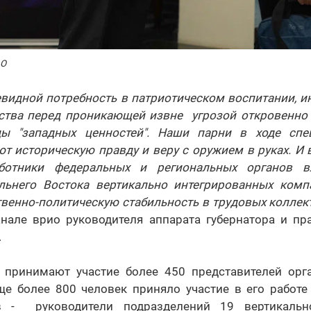
АО
чевидной потребность в патриотическом воспитании, 
ства перед проникающей извне угрозой откровенно
ды "западных ценностей". Наши парни в ходе спе
 историческую правду и веру с оружием в руках. И 
ботники федеральных и региональных органов вл
льнего Востока вертикально интегрированных комп
венно-политическую стабильность в трудовых коллек
анале врио руководителя аппарата губернатора и пра
.
 принимают участие более 450 представителей орг
ще более 800 человек приняло участие в его работе
в - руководители подразделений 19 вертикально