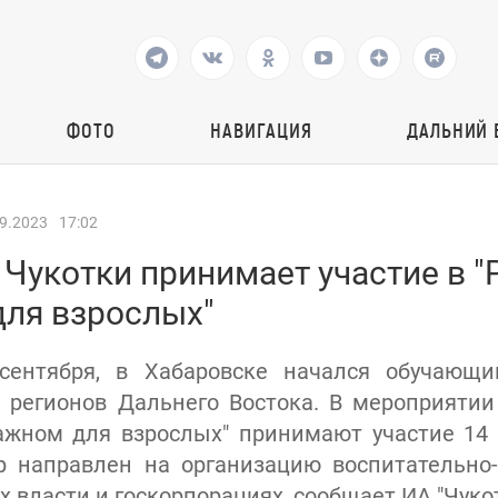
ФОТО
НАВИГАЦИЯ
ДАЛЬНИЙ 
9.2023
17:02
Чукотки принимает участие в "
для взрослых"
 сентября, в Хабаровске начался обучающ
 регионов Дальнего Востока. В мероприяти
ажном для взрослых" принимают участие 14
р направлен на организацию воспитательно
х власти и госкорпорациях, сообщает ИА "Чукот