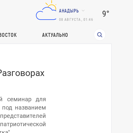
АНАДЫРЬ
9°
08
АВГУСТА
,
01:46
ВОСТОК
АКТУАЛЬНО
Разговорах
ий семинар для
и под названием
 представителей
-патриотической
ка".