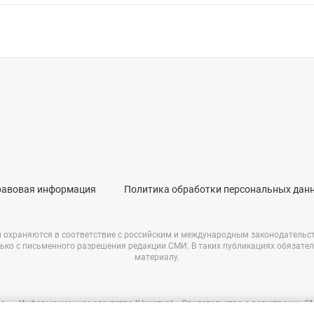
равовая информация
Политика обработки персональных дан
и охраняются в соответствие с российским и международным законодательс
ько с письменного разрешения редакции СМИ. В таких публикациях обязате
материалу.
е – «Информационное агентство "Чукотка"». Свидетельство о регистрации 