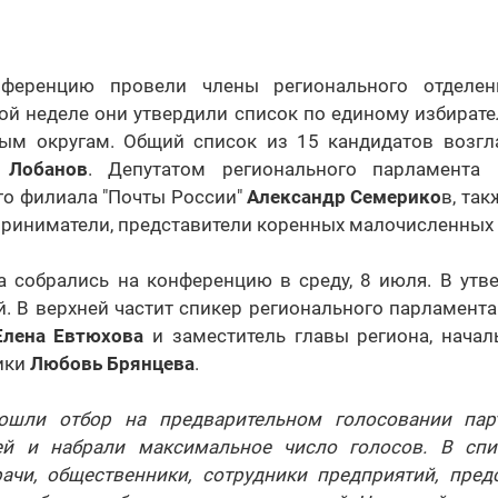
ференцию провели члены регионального отделен
ой неделе они утвердили список по единому избирате
ым округам. Общий список из 15 кандидатов возгл
 Лобанов
. Депутатом регионального парламента п
го филиала "Почты России"
Александр Семерико
в, так
риниматели, представители коренных малочисленных 
а собрались на конференцию в среду, 8 июля. В ут
. В верхней частит спикер регионального парламент
Елена Евтюхова
и заместитель главы региона, начал
ики
Любовь Брянцева
.
ошли отбор на предварительном голосовании парт
ей и набрали максимальное число голосов. В спи
рачи, общественники, сотрудники предприятий, предс