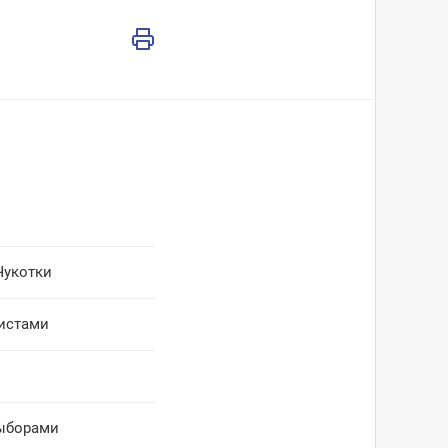
Чукотки
листами
выборами