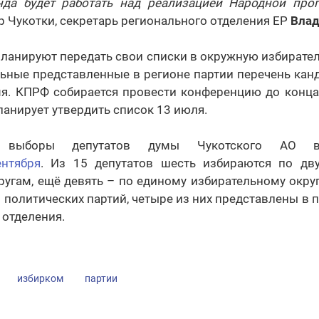
да будет работать над реализацией Народной про
р Чукотки, секретарь регионального отделения ЕР
Влад
планируют передать свои списки в окружную избирате
льные представленные в регионе партии перечень кан
я. КПРФ собирается провести конференцию до конца
анирует утвердить список 13 июля.
 выборы депутатов думы Чукотского АО в
ентября
. Из 15 депутатов шесть избираются по дв
гам, ещё девять – по единому избирательному округ
7 политических партий, четыре из них представлены в 
отделения.
избирком
партии