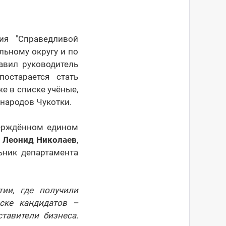
ия "Справедливой
льному округу и по
авил руководитель
остарается стать
же в списке учёные,
народов Чукотки.
верждённом едином
а
Леонид Николаев
,
ьник департамента
ии, где получили
ске кандидатов –
тавители бизнеса.