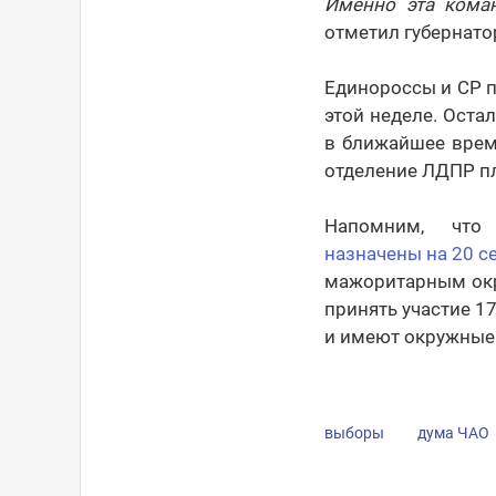
Именно эта коман
отметил губернато
Единороссы и СР 
этой неделе. Оста
в ближайшее врем
отделение ЛДПР пл
Напомним, что
назначены на 20 с
мажоритарным окру
принять участие 1
и имеют окружные 
выборы
дума ЧАО