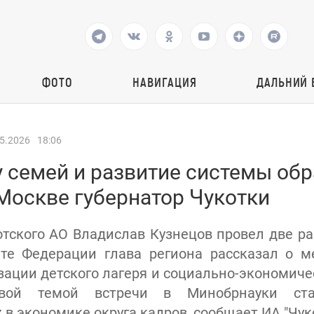
ФОТО
НАВИГАЦИЯ
ДАЛЬНИЙ 
5.2026
18:06
 семей и развитие системы об
Москве губернатор Чукотки
отского АО Владислав Кузнецов провел две ра
ете Федерации глава региона рассказал о м
зации детского лагеря и социально-экономиче
вой темой встречи в Минобрнауки ста
в экономике округа кадров, сообщает ИА "Чуко