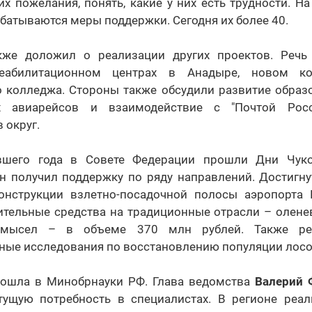
х пожелания, понять, какие у них есть трудности. Н
атываются меры поддержки. Сегодня их более 40.
кже доложил о реализации других проектов. Речь
еабилитационном центрах в Анадыре, новом кор
 колледжа. Стороны также обсудили развитие образо
х авиарейсов и взаимодействие с "Почтой Рос
 округ.
вшего года в Совете Федерации прошли Дни Чуко
он получил поддержку по ряду направлений. Достигну
онструкции взлетно-посадочной полосы аэропорта 
тельные средства на традиционные отрасли – олене
омысел – в объеме 370 млн рублей. Также ре
ные исследования по восстановлению популяции лосо
рошла в Минобрнауки РФ. Глава ведомства
Валерий 
тущую потребность в специалистах. В регионе реал