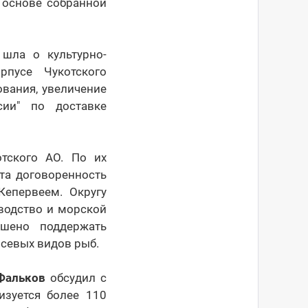
а основе собранной
 шла о культурно-
пусе Чукотского
вания, увеличение
сии" по доставке
тского АО. По их
та договоренность
Кепервеем. Округу
водство и морской
шено поддержать
севых видов рыб.
Фальков
обсудил с
изуется более 110