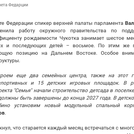
вета Федарции
ете Федерации спикер верхней палаты парламента
Вал
енила работу окружного правительства по под
ициенту рождаемости Чукотка занимает шестое мес
их и последующих детей – восьмое. По этим же п
ющую позицию на Дальнем Востоке. Особое вним
руктуры.
кроем еще два семейных центра, также на этот г
спортивных и 15 детских игровых площадок. В р
екта "Семья" начали строительство детсада в поселк
должны быть завершены до конца 2027 года. В детск
бино установим новый модульный спальный корп
ов
.
кнул, что старается каждый месяц встречаться с мно