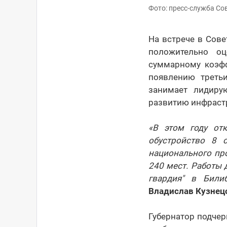
Фото: пресс-служба Со
На встрече в Сов
положительно оц
суммарному коэфф
появлению треть
занимает лидиру
развитию инфраст
«В этом году от
обустройство 8 
национального про
240 мест. Работы 
гвардия" в Били
Владислав Кузнец
Губернатор подчер