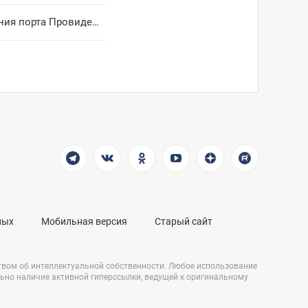
Владислав Кузнецов представил в Совете Федерации проект обновления порта Провидения
ных
Мобильная версия
Старый сайт
твом об интеллектуальной собственности. Любое использование
льно наличие активной гиперссылки, ведущей к оригинальному