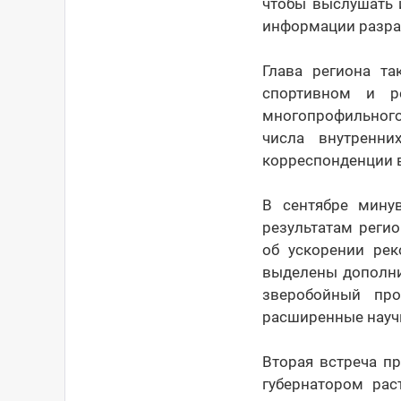
чтобы выслушать и
информации разраб
Глава региона та
спортивном и р
многопрофильного
числа внутренни
корреспонденции в
В сентябре мину
результатам реги
об ускорении рек
выделены дополни
зверобойный пр
расширенные науч
Вторая встреча п
губернатором рас