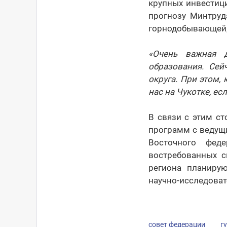
крупных инвестици
прогнозу Минтруд
горнодобывающей, 
«Очень важная 
образования. Сей
округа. При этом,
нас на Чукотке, е
В связи с этим с
программ с ведущи
Восточного фед
востребованных с
региона планирую
научно-исследоват
совет федерации
г