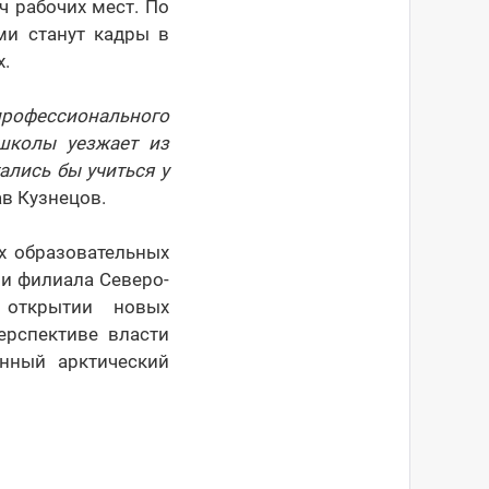
ч рабочих мест. По
ми станут кадры в
х.
офессионального
 школы уезжает из
ались бы учиться у
ав Кузнецов.
х образовательных
ии филиала Северо-
 открытии новых
ерспективе власти
енный арктический