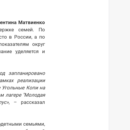
ентина Матвиенко
держке семей. По
то в России, а по
оказателям округ
ание уделяется и
од запланировано
амках реализации
е Угольные Копи на
ом лагере "Молодая
ус»
, – рассказал
годетными семьями,