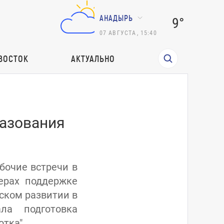
АНАДЫРЬ
9°
07
АВГУСТА
,
15:40
ВОСТОК
АКТУАЛЬНО
разования
бочие встречи в
ерах поддержке
ском развитии в
ла подготовка
тка".