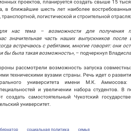
онных проектов, планируется создать свыше 15 тыся
а, в ближайшие шесть лет наиболее востребованны
транспортной, логистической и строительной отрасля
для нас тема – возможности для получения пр
час значительная часть наших выпускников после
 когда встречаюсь с ребятами, многие говорят: они ост
сли бы была такая возможность»
, – подчеркнул Владисл
тороны рассмотрели возможность запуска совместны
ми техническими вузами страны. Речь идет о развит
ерального университета имени М.К. Аммосова:
пециальностей и увеличении набора студентов. В п
т создать самостоятельный Чукотский государств
ельский университет.
убернатор
социальная политика
семья