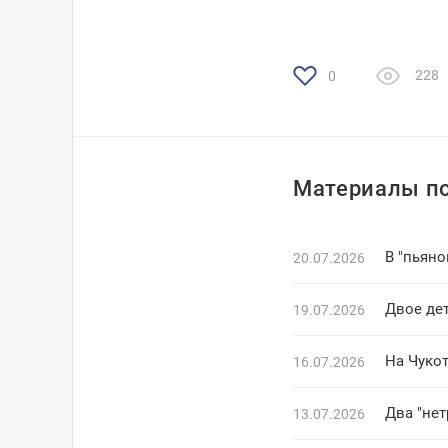
228
0
Материалы по
В "пьян
20.07.2026
Двое де
19.07.2026
На Чуко
16.07.2026
Два "не
13.07.2026