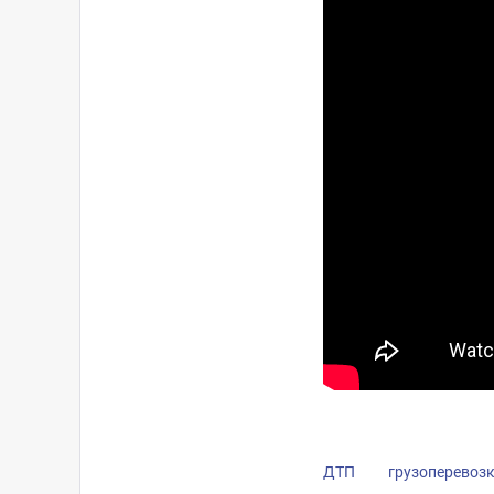
ДТП
грузоперевоз