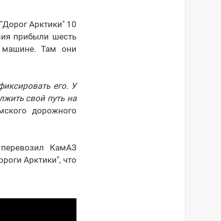
"Дорог Арктики" 10
вия прибыли шесть
й машине. Там они
иксировать его. У
лжить свой путь на
мского дорожного
 перевозил КамАЗ
роги Арктики", что