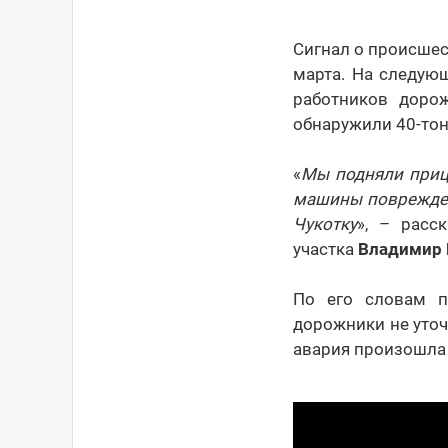
Сигнал о происшес
марта. На следую
работников дорож
обнаружили 40-тон
«
Мы подняли прице
машины повреждени
Чукотку
», – расс
участка
Владимир 
По его словам п
дорожники не уточ
авария произошла 