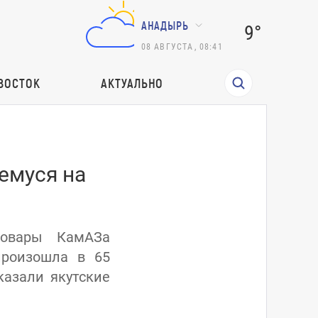
АНАДЫРЬ
9°
08
АВГУСТА
,
08:41
ВОСТОК
АКТУАЛЬНО
емуся на
товары КамАЗа
произошла в 65
азали якутские