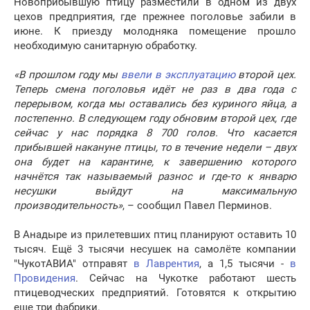
Новоприбывшую птицу разместили в одном из двух
цехов предприятия, где прежнее поголовье забили в
июне. К приезду молодняка помещение прошло
необходимую санитарную обработку.
«В прошлом году мы
ввели в эксплуатацию
второй цех.
Теперь смена поголовья идёт не раз в два года с
перерывом, когда мы оставались без куриного яйца, а
постепенно. В следующем году обновим второй цех, где
сейчас у нас порядка 8 700 голов. Что касается
прибывшей накануне птицы, то в течение недели – двух
она будет на карантине, к завершению которого
начнётся так называемый разнос и где-то к январю
несушки выйдут на максимальную
производительность»
, – сообщил Павел Перминов.
В Анадыре из прилетевших птиц планируют оставить 10
тысяч. Ещё 3 тысячи несушек на самолёте компании
"ЧукотАВИА" отправят
в Лаврентия
, а 1,5 тысячи -
в
Провидения
. Сейчас на Чукотке работают шесть
птицеводческих предприятий. Готовятся к открытию
еще три фабрики.