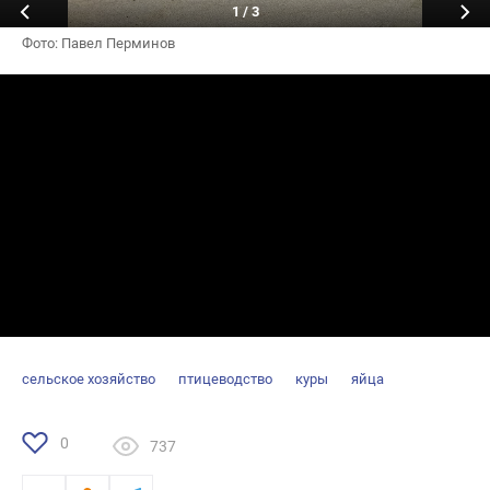
1
/
3
Фото: Павел Перминов
Array
сельское хозяйство
птицеводство
куры
яйца
0
737