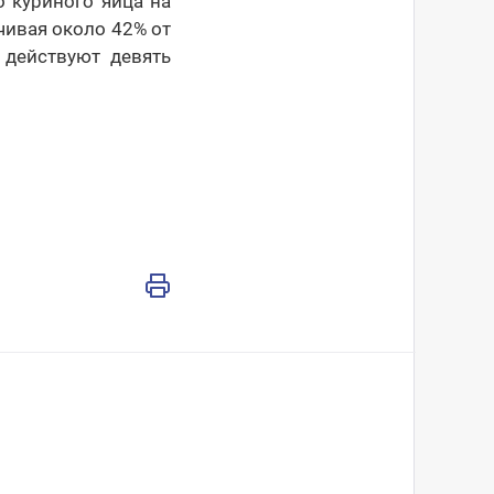
 куриного яйца на
чивая около 42% от
 действуют девять