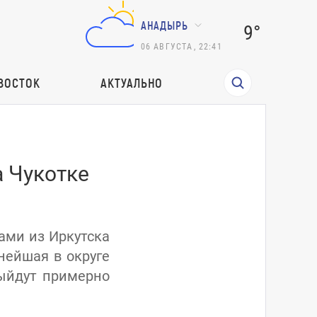
АНАДЫРЬ
9°
06
АВГУСТА
,
22:41
ВОСТОК
АКТУАЛЬНО
а Чукотке
ами из Иркутска
нейшая в округе
выйдут примерно