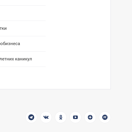
тки
робизнеса
летних каникул