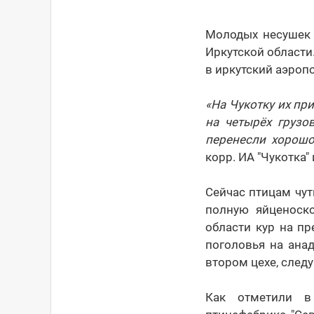
Молодых несушек 
Иркутской области
в иркутский аэропо
«На Чукотку их пр
на четырёх грузо
перенесли хорошо
корр. ИА "Чукотка"
Сейчас птицам чут
полную яйценоск
области кур на п
поголовья на ана
втором цехе, след
Как отметили в 