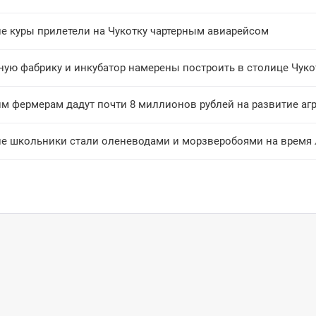
ие куры прилетели на Чукотку чартерным авиарейсом
ную фабрику и инкубатор намерены построить в столице Чуко
им фермерам дадут почти 8 миллионов рублей на развитие аг
ие школьники стали оленеводами и морзверобоями на время 