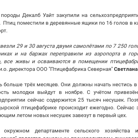
породы Декалб Уайт закупили на сельхозпредприяти
. Птиц поместили в деревянные ящики по 16 голов в 
рт.
ивезли 29 и 30 августа двумя самолётами по 7 250 гол
виках и на баржах переправили из аэропорта в гор
, все живы и осваиваются в помещении птицефабр
 и.о. директора ООО "Птицефабрика Северная"
Светлана
ь больше трёх месяцев. Они должны начать нестись в 
ость молодки выйдут в ноябре. С учётом привезён
редприятии сейчас содержится 25 тысяч несушек. Поэ
дырской птицефабрике происходит ежегодно. Сейчас 
ующим летом новых несушек завезут в первый цех.
окружном департаменте сельского хозяйства и