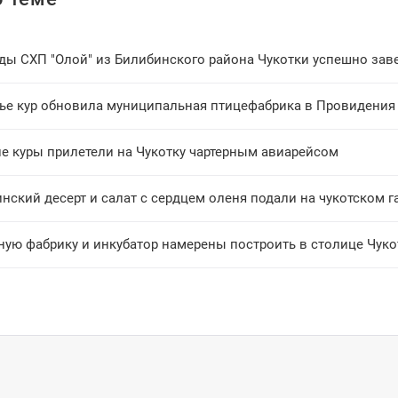
ды СХП "Олой" из Билибинского района Чукотки успешно зав
ье кур обновила муниципальная птицефабрика в Провидения
ие куры прилетели на Чукотку чартерным авиарейсом
нский десерт и салат с сердцем оленя подали на чукотском 
ную фабрику и инкубатор намерены построить в столице Чуко