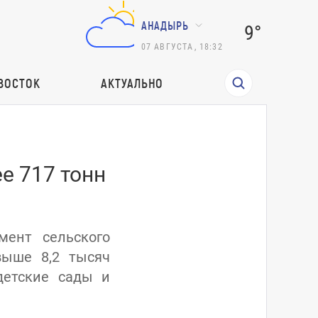
АНАДЫРЬ
9°
07
АВГУСТА
,
18:32
ВОСТОК
АКТУАЛЬНО
е 717 тонн
мент сельского
выше 8,2 тысяч
детские сады и