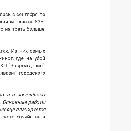
лась с сентября по
лнили план на 83%.
о на треть больше,
тах. Из них самые
кинот, где на убой
СХП "Возрождение".
яваам" городского
ах и в населённых
й. Основные работы
месяце планируется
ьского хозяйства и