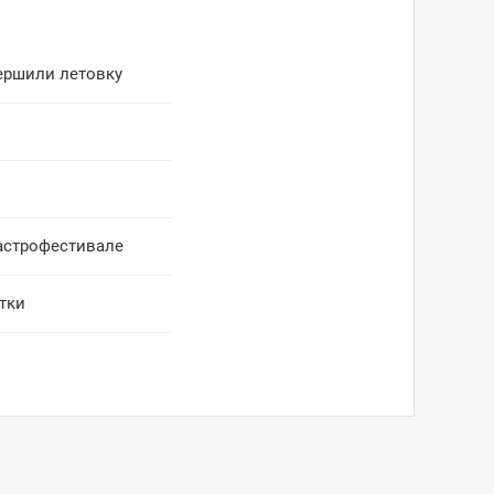
ершили летовку
гастрофестивале
тки