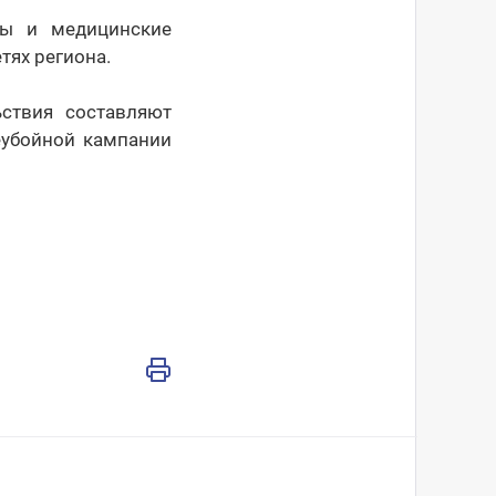
ды и медицинские
етях региона.
ствия составляют
еубойной кампании