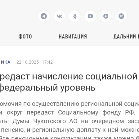
ФОТО
НАВИГАЦИЯ
ДАЛЬНИЙ 
ТИКА
22.10.2025
17:42
ередаст начисление социальной
 федеральный уровень
номочия по осуществлению региональной соц
и округ передаст Социальному фонду РФ.
аты Думы Чукотского АО на очередном засе
 пенсию, и региональную доплату к ней можно
Все пенсионные консультации также можно б