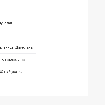
Чукотки
тельницы Дагестана
ого парламента
ВО на Чукотке