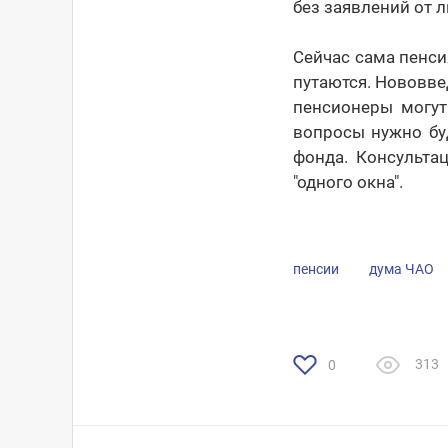
без заявлений от 
Сейчас сама пенси
путаются. Нововв
пенсионеры могут
вопросы нужно бу
фонда. Консульта
"одного окна".
пенсии
дума ЧАО
313
0