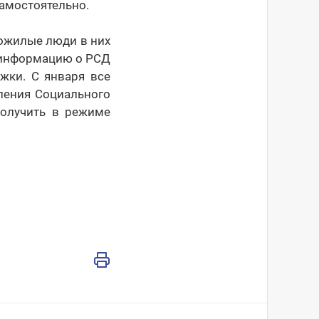
амостоятельно.
пожилые люди в них
 информацию о РСД
жки. С января все
ления Социального
получить в режиме