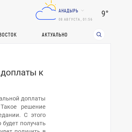
АНАДЫРЬ
9°
08
АВГУСТА
,
01:56
ВОСТОК
АКТУАЛЬНО
 доплаты к
иальной доплаты
 Такое решение
дании. С этого
 будет получать
удет получить в