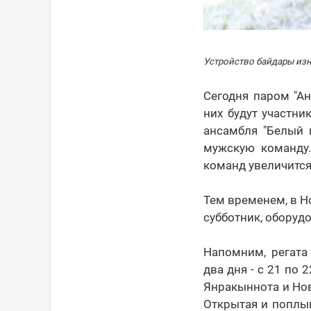
Устройство байдары изну
Сегодня паром "А
них будут участни
ансамбля "Белый 
мужскую команду.
команд увеличится
Тем временем, в Н
субботник, оборуд
Напомним, регата
два дня - с 21 по
Янракыннота и Нов
Открытая и поплыв