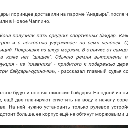
ары лоринцев доставили на пароме "Анадырь", после ч
или в Новое Чаплино.
йона получили пять средних спортивных байдар. Каж
ров и с лёгкостью удерживает по семь человек. С
иций. Покрышки из шкур моржих. В отличие от самцов
на коже нет "шишек". Обычно ремни выполнены из
укция - из "плавника" - прибитого к побережью дере
три байдары-одиночки
», - рассказал главный судья 
 регате будут и новочаплинские байдары. На одной из н
е, ещё две планируют спустить на воду к началу сор
ова. На ней нужно установить только рулевое устрой
дстоит больше, ее корпус ещё не обтянут моржовыми 