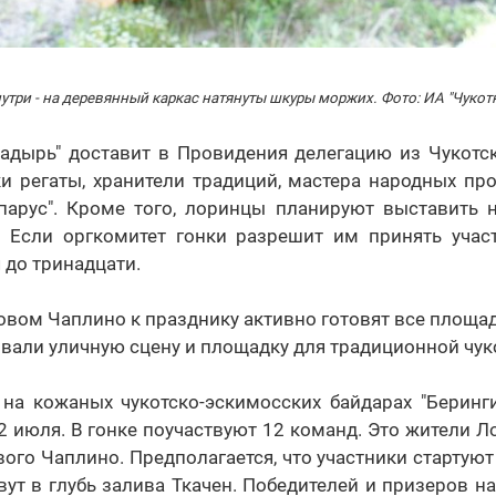
три - н
а деревянный каркас натянуты шкуры моржих. Фото: ИА "Чуко
надырь" доставит в Провидения делегацию из Чукотск
ки регаты, хранители традиций, мастера народных п
парус". Кроме того, лоринцы планируют выставить н
 Если оргкомитет гонки разрешит им принять участ
 до тринадцати.
овом Чаплино к празднику активно готовят все площад
овали уличную сцену и площадку для традиционной чук
 на кожаных чукотско-эскимосских байдарах "Беринги
 22 июля. В гонке поучаствуют 12 команд. Это жители Л
ого Чаплино. Предполагается, что участники стартуют
ут в глубь залива Ткачен. Победителей и призеров 