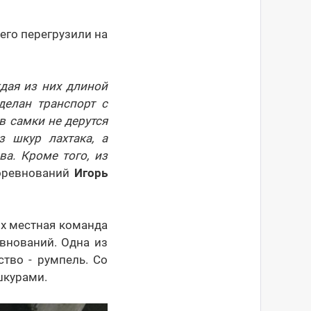
его перегрузили на
дая из них длиной
делан транспорт с
 самки не дерутся
 шкур лахтака, а
ва. Кроме того, из
соревнований
Игорь
их местная команда
евнований. Одна из
ство - румпель. Со
шкурами.