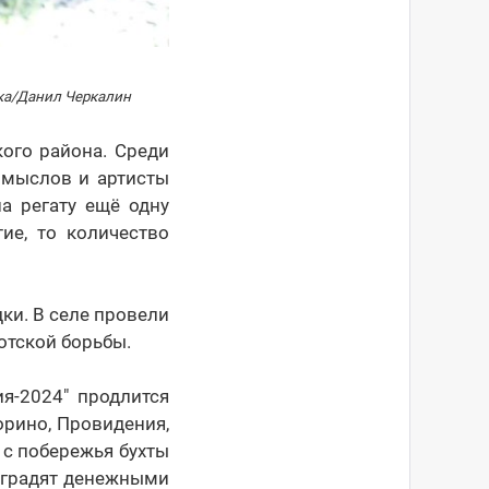
тка/Данил Черкалин
ого района. Среди
ромыслов и артисты
а регату ещё одну
ие, то количество
ки. В селе провели
отской борьбы.
я-2024" продлится
орино, Провидения,
 с побережья бухты
наградят денежными