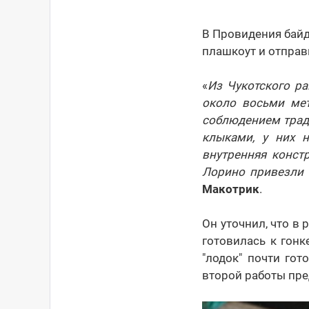
В Провидения байд
плашкоут и отправ
«
Из Чукотского ра
около восьми мет
соблюдением трад
клыками, у них 
внутренняя констр
Лорино привезли 
Макотрик
.
Он уточнил, что в
готовилась к гонк
"лодок" почти гот
второй работы пре