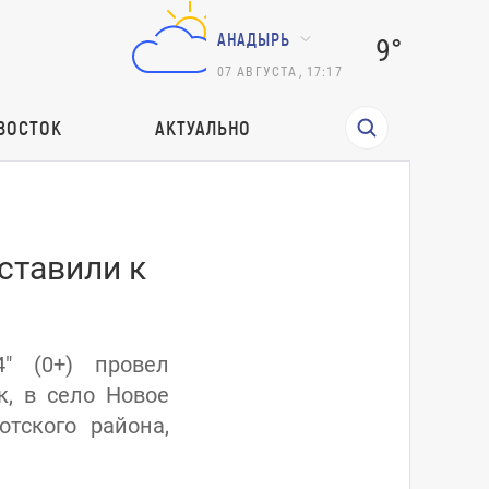
АНАДЫРЬ
9°
07
АВГУСТА
,
17:17
ВОСТОК
АКТУАЛЬНО
ставили к
4" (0+) провел
к, в село Новое
тского района,