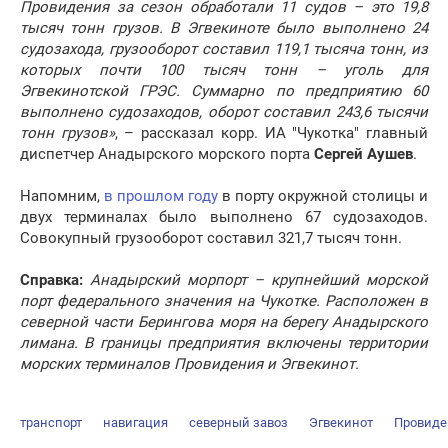
Провидения за сезон обработали 11 судов – это 19,8
тысяч тонн грузов. В Эгвекиноте было выполнено 24
судозахода, грузооборот составил 119,1 тысяча тонн, из
которых почти 100 тысяч тонн – уголь для
Эгвекинотской ГРЭС. Суммарно по предприятию 60
выполнено судозаходов, оборот составил 243,6 тысячи
тонн грузов»
, – рассказал корр. ИА "Чукотка" главный
диспетчер Анадырского морского порта
Сергей Аушев
.
Напомним,
в прошлом году
в порту окружной столицы и
двух терминалах было выполнено 67 судозаходов.
Совокупный грузооборот составил 321,7 тысяч тонн.
Справка:
Анадырский морпорт – крупнейший морской
порт федерального значения на Чукотке. Расположен в
северной части Берингова моря на берегу Анадырского
лимана. В границы предприятия включены территории
морских терминалов Провидения и Эгвекинот.
транспорт
навигация
северный завоз
Эгвекинот
Провиде