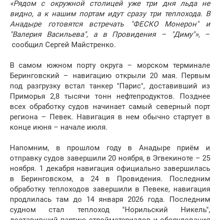
«Рядом с окружной столицей уже три дня льда не
видно, а к нашим портам идут сразу три теплохода. В
Анадыре готовятся встречать "ФЕСКО Монерон" и
"Валерия Васильева", а в Провидения – "Диму"»
, –
сообщил Сергей Майстренко.
В самом южном порту округа – морском терминале
Беринговский – навигацию открыли 20 мая. Первым
под разгрузку встал танкер "Парис", доставивший из
Приморья 2,8 тысячи тонн нефтепродуктов. Позднее
всех обработку судов начинает самый северный порт
региона – Певек. Навигация в нем обычно стартует в
конце июня – начале июля.
Напомним, в прошлом году в Анадыре приём и
отправку судов завершили 20 ноября, в Эгвекиноте – 25
ноября. 1 декабря навигация официально завершилась
в Беринговском, а 24 в Провидения. Последним
обработку теплоходов завершили в Певеке, навигация
продлилась там до 14 января 2026 года. Последним
судном стал теплоход "Норильский Никель",