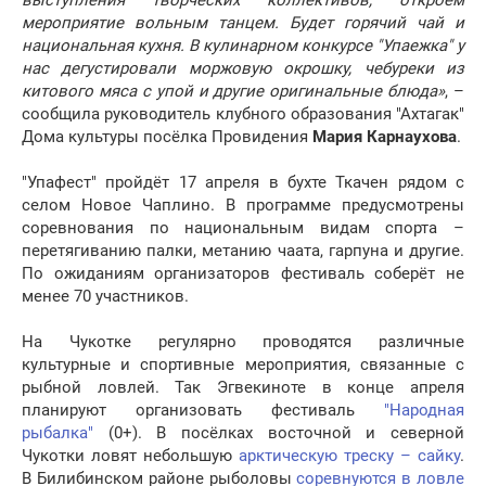
выступления творческих коллективов, откроем
мероприятие вольным танцем. Будет горячий чай и
национальная кухня. В кулинарном конкурсе "Упаежка" у
нас дегустировали моржовую окрошку, чебуреки из
китового мяса с упой и другие оригинальные блюда»
, –
сообщила руководитель клубного образования "Ахтагак"
Дома культуры посёлка Провидения
Мария Карнаухова
.
"Упафест" пройдёт 17 апреля в бухте Ткачен рядом с
селом Новое Чаплино. В программе предусмотрены
соревнования по национальным видам спорта –
перетягиванию палки, метанию чаата, гарпуна и другие.
По ожиданиям организаторов фестиваль соберёт не
менее 70 участников.
На Чукотке регулярно проводятся различные
культурные и спортивные мероприятия, связанные с
рыбной ловлей. Так Эгвекиноте в конце апреля
планируют организовать фестиваль
"Народная
рыбалка"
(0+). В посёлках восточной и северной
Чукотки ловят небольшую
арктическую треску – сайку
.
В Билибинском районе рыболовы
соревнуются в ловле