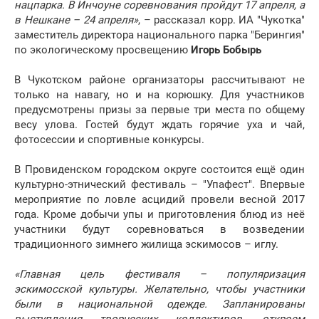
нацпарка. В Инчоуне соревнования пройдут 17 апреля, а
в Нешкане – 24 апреля»
, – рассказал корр. ИА "Чукотка"
заместитель директора национального парка "Берингия"
по экологическому просвещению
Игорь Бобырь
В Чукотском районе организаторы рассчитывают не
только на навагу, но и на корюшку. Для участников
предусмотрены призы за первые три места по общему
весу улова. Гостей будут ждать горячие уха и чай,
фотосессии и спортивные конкурсы.
В Провиденском городском округе состоится ещё один
культурно-этнический фестиваль – "Упафест". Впервые
мероприятие по ловле асцидий провели весной 2017
года. Кроме добычи упы и приготовления блюд из неё
участники будут соревноваться в возведении
традиционного зимнего жилища эскимосов – иглу.
«Главная цель фестиваля – популяризация
эскимосской культуры. Желательно, чтобы участники
были в национальной одежде. Запланированы