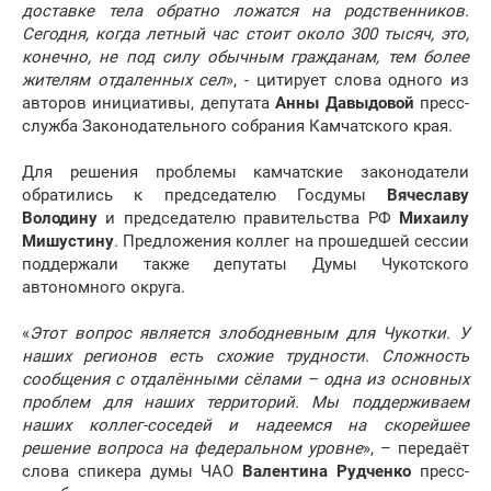
доставке тела обратно ложатся на родственников.
Сегодня, когда летный час стоит около 300 тысяч, это,
конечно, не под силу обычным гражданам, тем более
жителям отдаленных сел
», - цитирует слова одного из
авторов инициативы, депутата
Анны Давыдовой
пресс-
служба Законодательного собрания Камчатского края.
Для решения проблемы камчатские законодатели
обратились к председателю Госдумы
Вячеславу
Володину
и председателю правительства РФ
Михаилу
Мишустину
. Предложения коллег на прошедшей сессии
поддержали также депутаты Думы Чукотского
автономного округа.
«
Этот вопрос является злободневным для Чукотки. У
наших регионов есть схожие трудности. Сложность
сообщения с отдалёнными сёлами – одна из основных
проблем для наших территорий. Мы поддерживаем
наших коллег-соседей и надеемся на скорейшее
решение вопроса на федеральном уровне
», – передаёт
слова спикера думы ЧАО
Валентина Рудченко
пресс-