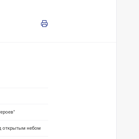
героев"
од открытым небом