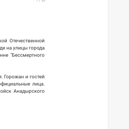
1
/
53
кой Отечественной
де на улицы города
нне "Бессмертного
. Горожан и гостей
официальные лица.
войск Анадырского