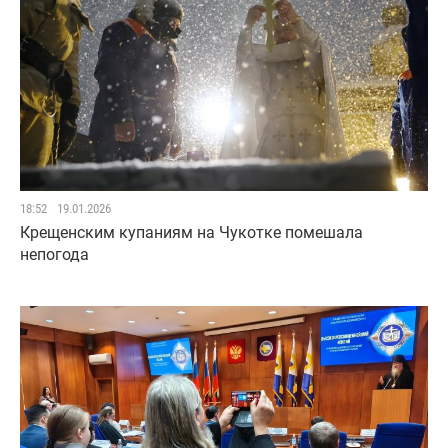
18:52
19.01.2026
Крещенским купаниям на Чукотке помешала
непогода